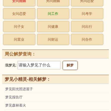
女问婚姻
男问婚姻
男问恋爱
女问恋爱
问工作
问考学
问子女
问健康
问出行
问置业
问财运
问合作
周公解梦查询：
我梦见:
梦见小精灵-相关解梦：
梦见阳光照进屋子
梦见报告厅
梦见森林着火