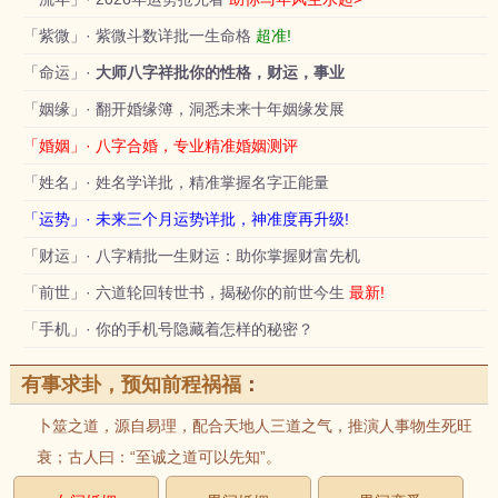
「紫微」· 紫微斗数详批一生命格
超准!
「命运」·
大师八字祥批你的性格，财运，事业
「姻缘」· 翻开婚缘簿，洞悉未来十年姻缘发展
「婚姻」· 八字合婚，专业精准婚姻测评
「姓名」· 姓名学详批，精准掌握名字正能量
「运势」· 未来三个月运势详批，神准度再升级!
「财运」· 八字精批一生财运：助你掌握财富先机
「前世」· 六道轮回转世书，揭秘你的前世今生
最新!
「手机」· 你的手机号隐藏着怎样的秘密？
有事求卦，预知前程祸福
：
卜筮之道，源自易理，配合天地人三道之气，推演人事物生死旺
衰；古人曰：“至诚之道可以先知”。