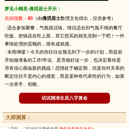
梦见小精灵-佛滔居士开示：
吉凶指数：
80
（由
佛滔居士
数理文化得出，仅供参考）
· 适合参加聚餐，气氛很活络。情侣适合到气氛不错的餐厅
吃饭。把钱花在吃上面，其它想买的就先克制一下吧！一件
事情处理的蛮顺的，很有成就感。
· 未雨绸缪！今天的你往往会预见到下一步的计划，而提前
开始做准备的工作/学业。是否做好这一步，也决定着你是
否有信心面临新的挑战！恋情处于确定期，但是你对关系的
断定往往不是内心的感觉，而是某种有代表性的行为，如第
一次牵手、初吻。
试试精准生辰八字算命
大师测算
：
「流年」· 2026年运势抢先看
助你马年风生水起>