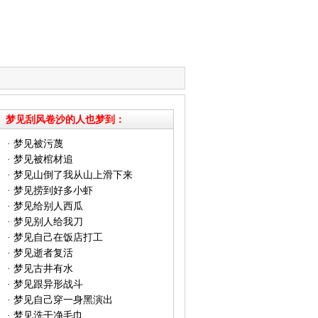
梦见刮风卷沙的人也梦到：
·
梦见被污蔑
·
梦见被棺材追
·
梦见山倒了我从山上滑下来
·
梦见捞到好多小虾
·
梦见给别人西瓜
·
梦见别人给我刀
·
梦见自己在饭店打工
·
梦见逝者复活
·
梦见古井有水
·
梦见跟异形战斗
·
梦见自己穿一身黑演出
·
梦见洗干净毛巾