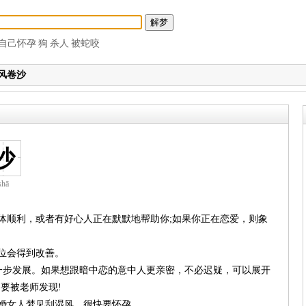
自己怀孕
狗
杀人
被蛇咬
风卷沙
沙
shā
大体顺利，或者有好心人正在默默地帮助你;如果你正在恋爱，则象
地位会得到改善。
会进一步发展。如果想跟暗中恋的意中人更亲密，不必迟疑，可以展开
要被老师发现!
已婚女人梦见刮湿风，很快要怀孕。