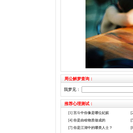
周公解梦查询：
我梦见：
推荐心理测试：
[1] 宫斗中你像是哪位妃嫔
[4] 你是由啥物质做成的
[7] 你是江湖中的哪类人士？