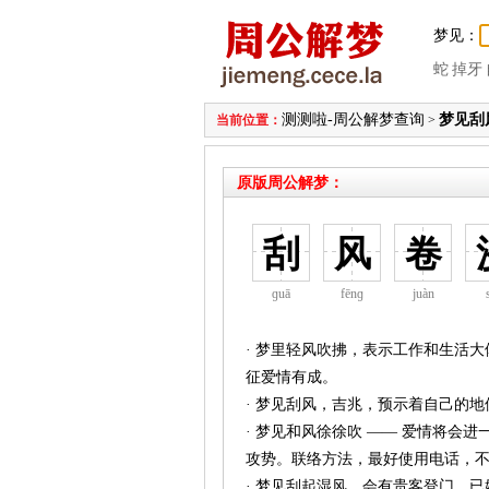
梦见：
蛇
掉牙
测测啦-周公解梦查询
梦见刮
当前位置：
>
原版周公解梦：
刮
风
卷
ɡuā
fēnɡ
juàn
· 梦里轻风吹拂，表示工作和生活
征爱情有成。
· 梦见刮风，吉兆，预示着自己的
· 梦见和风徐徐吹 —— 爱情将
攻势。联络方法，最好使用电话，不
· 梦见刮起湿风，会有贵客登门。