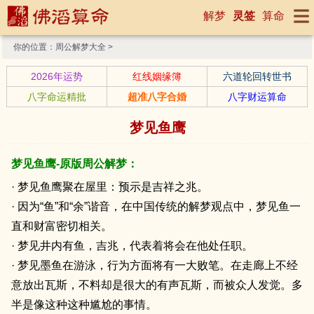
解梦
灵签
算命
你的位置：
周公解梦大全
>
2026年运势
红线姻缘簿
六道轮回转世书
八字命运精批
超准八字合婚
八字财运算命
梦见鱼鹰
梦见鱼鹰-原版周公解梦：
· 梦见鱼鹰聚在屋里：预示是吉祥之兆。
· 因为“鱼”和“余”谐音，在中国传统的解梦观点中，梦见鱼一
直和财富密切相关。
· 梦见井内有鱼，吉兆，代表着将会在他处任职。
· 梦见墨鱼在游泳，行为方面将有一大败笔。在走廊上不经
意放出瓦斯，不料却是很大的有声瓦斯，而被众人发觉。多
半是像这种这种尴尬的事情。