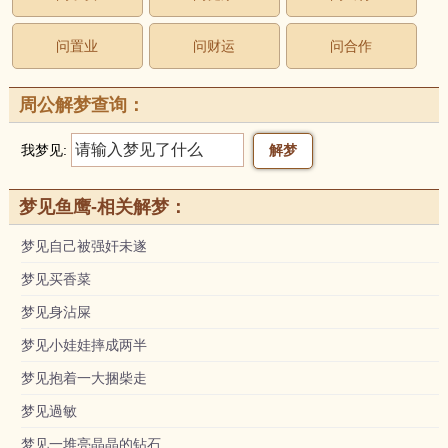
问置业
问财运
问合作
周公解梦查询：
我梦见:
梦见鱼鹰-相关解梦：
梦见自己被强奸未遂
梦见买香菜
梦见身沾屎
梦见小娃娃摔成两半
梦见抱着一大捆柴走
梦见過敏
梦见一堆亮晶晶的钻石