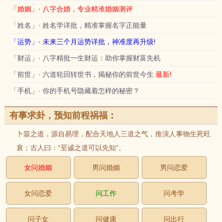
「婚姻」· 八字合婚，专业精准婚姻测评
「姓名」· 姓名学详批，精准掌握名字正能量
「运势」· 未来三个月运势详批，神准度再升级!
「财运」· 八字精批一生财运：助你掌握财富先机
「前世」· 六道轮回转世书，揭秘你的前世今生
最新!
「手机」· 你的手机号隐藏着怎样的秘密？
有事求卦，预知前程祸福
：
卜筮之道，源自易理，配合天地人三道之气，推演人事物生死旺
衰；古人曰：“至诚之道可以先知”。
女问婚姻
男问婚姻
男问恋爱
女问恋爱
问工作
问考学
问子女
问健康
问出行