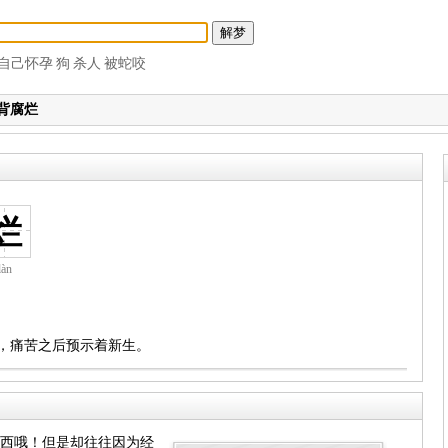
自己怀孕
狗
杀人
被蛇咬
背腐烂
烂
làn
。
雨，痛苦之后预示着新生。
东西哦！但是却往往因为经