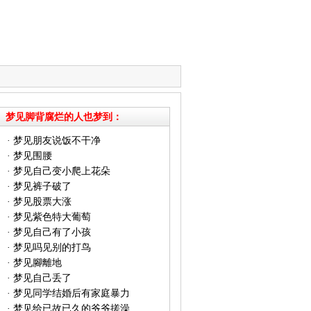
梦见脚背腐烂的人也梦到：
·
梦见朋友说饭不干净
·
梦见围腰
·
梦见自己变小爬上花朵
·
梦见裤子破了
·
梦见股票大涨
·
梦见紫色特大葡萄
·
梦见自己有了小孩
·
梦见吗见别的打鸟
·
梦见腳離地
·
梦见自己丢了
·
梦见同学结婚后有家庭暴力
·
梦见给已故已久的爷爷搓澡