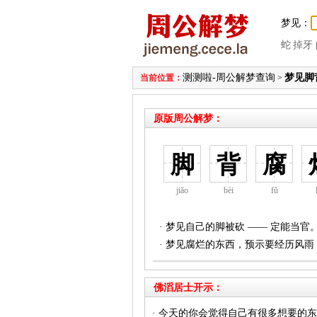
梦见：
蛇
掉牙
测测啦-周公解梦查询
梦见脚
当前位置：
>
原版周公解梦：
脚
背
腐
jiǎo
bèi
fǔ
· 梦见自己的脚被砍 —— 定能当官
· 梦见腐烂的东西，预示要经历风
佛滔居士开示：
· 今天的你会觉得自己有很多想要的