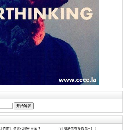
[2] 你前世是古代哪朝皇帝？
[3] 测测你有多腹黑~！！