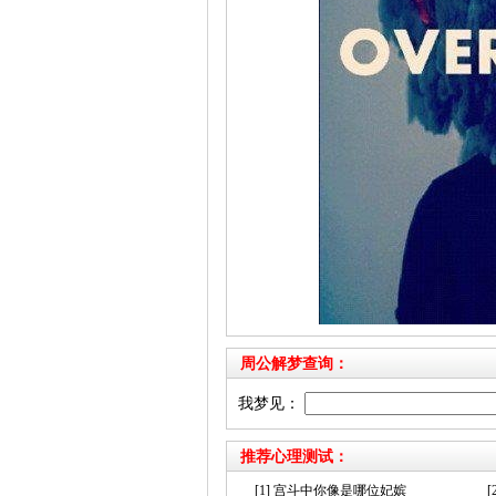
周公解梦查询：
我梦见：
推荐心理测试：
[1] 宫斗中你像是哪位妃嫔