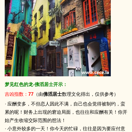
梦见红色的龙-佛滔居士开示：
吉凶指数：
77
（由
佛滔居士
数理文化得出，仅供参考）
· 应酬变多，不但恋人因此不满，自己也会觉得被制约，蛮
累的呢！财务上出现的窘迫局面，也往往和应酬有关！你开
始产生收缩交际范围的想法！
· 小意外较多的一天！你今天的忙碌，往往是因为要应付意