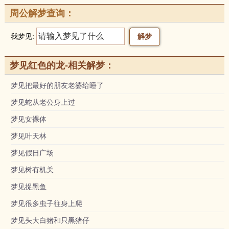
周公解梦查询：
我梦见:
梦见红色的龙-相关解梦：
梦见把最好的朋友老婆给睡了
梦见蛇从老公身上过
梦见女裸体
梦见叶天林
梦见假日广场
梦见树有机关
梦见捉黑鱼
梦见很多虫子往身上爬
梦见头大白猪和只黑猪仔