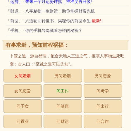
「运势」· 未来三个月运势详批，神准度再升级!
「财运」· 八字精批一生财运：助你掌握财富先机
「前世」· 六道轮回转世书，揭秘你的前世今生
最新!
「手机」· 你的手机号隐藏着怎样的秘密？
有事求卦，预知前程祸福
：
卜筮之道，源自易理，配合天地人三道之气，推演人事物生死旺
衰；古人曰：“至诚之道可以先知”。
女问婚姻
男问婚姻
男问恋爱
女问恋爱
问工作
问考学
问子女
问健康
问出行
问置业
问财运
问合作