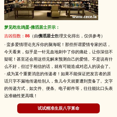
梦见吃生鸡蛋-佛滔居士开示：
吉凶指数：
86
（由
佛滔居士
数理文化得出，仅供参考）
· 蛮多爱情理论充斥你的脑海呢！那些所谓爱情专家的话，
今天看来，似乎是一针见血地刺中了你的痛处，让你深信不
疑呢！甚至还会用这些见解来预测自己的爱情。不是说有什
么不好，但过于相信的话，就有可能造成对恋人的误会了。
· 成为某个重要消息的传递者！如果不能保证把发言者的原
话只字不漏地传递给别人，鱼儿今天就要遭到责备了。文字
的传递方式，如文件、便条、电子邮件等，往往能比口头表
达准确性更高哦！
试试精准生辰八字算命