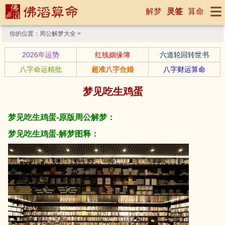
解梦
灵签
算命
你的位置：
周公解梦大全
>
2026年运势
红线姻缘簿
六道轮回转世书
八字命运精批
超准八字合婚
八字财运算命
梦见吃生鸡蛋
梦见吃生鸡蛋-原版周公解梦：
梦见吃生鸡蛋-解梦图释：