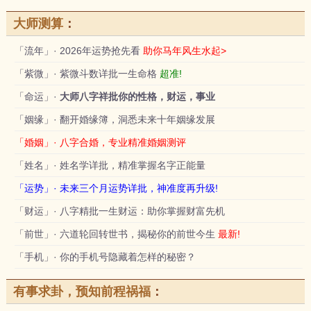
大师测算
：
「流年」· 2026年运势抢先看
助你马年风生水起>
「紫微」· 紫微斗数详批一生命格
超准!
「命运」·
大师八字祥批你的性格，财运，事业
「姻缘」· 翻开婚缘簿，洞悉未来十年姻缘发展
「婚姻」· 八字合婚，专业精准婚姻测评
「姓名」· 姓名学详批，精准掌握名字正能量
「运势」· 未来三个月运势详批，神准度再升级!
「财运」· 八字精批一生财运：助你掌握财富先机
「前世」· 六道轮回转世书，揭秘你的前世今生
最新!
「手机」· 你的手机号隐藏着怎样的秘密？
有事求卦，预知前程祸福
：