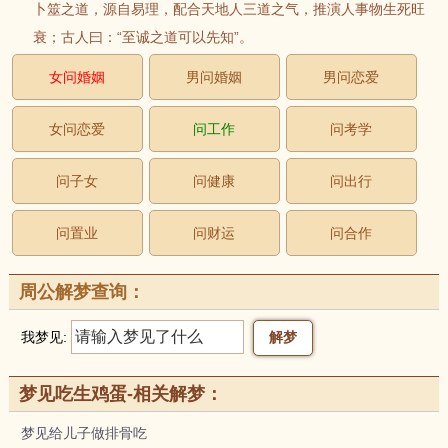
卜筮之道，源自易理，配合天地人三道之气，推演人事物生死旺
衰；古人曰：“至诚之道可以先知”。
女问婚姻
男问婚姻
男问恋爱
女问恋爱
问工作
问考学
问子女
问健康
问出行
问置业
问财运
问合作
周公解梦查询：
我梦见:
梦见吃生鸡蛋-相关解梦：
梦见给儿子做排骨吃