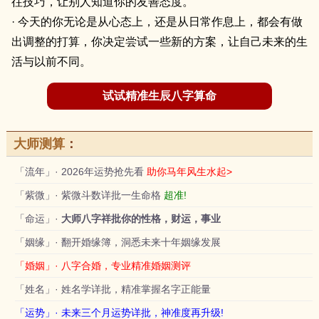
往技巧，让别人知道你的友善态度。
· 今天的你无论是从心态上，还是从日常作息上，都会有做
出调整的打算，你决定尝试一些新的方案，让自己未来的生
活与以前不同。
试试精准生辰八字算命
大师测算
：
「流年」· 2026年运势抢先看
助你马年风生水起>
「紫微」· 紫微斗数详批一生命格
超准!
「命运」·
大师八字祥批你的性格，财运，事业
「姻缘」· 翻开婚缘簿，洞悉未来十年姻缘发展
「婚姻」· 八字合婚，专业精准婚姻测评
「姓名」· 姓名学详批，精准掌握名字正能量
「运势」· 未来三个月运势详批，神准度再升级!