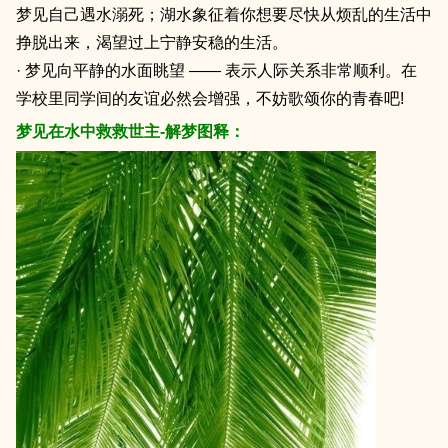
梦见自己遇水溺死；湖水象征着你想要尽快从烦乱的生活中
挣脱出来，渴望过上宁静安稳的生活。
· 梦见向平静的水面眺望 —— 表示人际关系非常顺利。在
学校里同学间的友谊必然会增强，不妨歌颂你的青春吧!
梦见在水中救救世主-解梦图释：