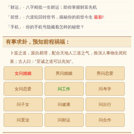
「财运」· 八字精批一生财运：助你掌握财富先机
「前世」· 六道轮回转世书，揭秘你的前世今生
最新!
「手机」· 你的手机号隐藏着怎样的秘密？
有事求卦，预知前程祸福
：
卜筮之道，源自易理，配合天地人三道之气，推演人事物生死旺
衰；古人曰：“至诚之道可以先知”。
女问婚姻
男问婚姻
男问恋爱
女问恋爱
问工作
问考学
问子女
问健康
问出行
问置业
问财运
问合作