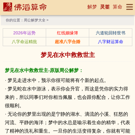
解梦
灵签
算命
你的位置：
周公解梦大全
>
2026年运势
红线姻缘簿
六道轮回转世书
八字命运精批
超准八字合婚
八字财运算命
梦见在水中救救世主
梦见在水中救救世主-原版周公解梦：
· 梦见走进水中，预示你很可能将有个新的起点。
· 梦见蛇在水中游泳，表示你会升官，而这是凭你的实力得
来的，所以同事们对你相当佩服，也会跟你配合，让你工作
很顺利。
· 无论你的梦里出现的是宁静的湖水、滴流的小溪、狂怒的
河流、平静的海洋；梦中的水总是喻示着生命的精华，代表
了精神的洗礼和重生。一旦你的生活变得复杂，你就有可能