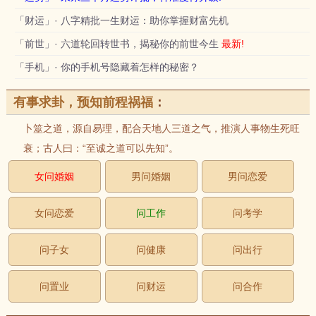
「财运」· 八字精批一生财运：助你掌握财富先机
「前世」· 六道轮回转世书，揭秘你的前世今生
最新!
「手机」· 你的手机号隐藏着怎样的秘密？
有事求卦，预知前程祸福
：
卜筮之道，源自易理，配合天地人三道之气，推演人事物生死旺
衰；古人曰：“至诚之道可以先知”。
女问婚姻
男问婚姻
男问恋爱
女问恋爱
问工作
问考学
问子女
问健康
问出行
问置业
问财运
问合作