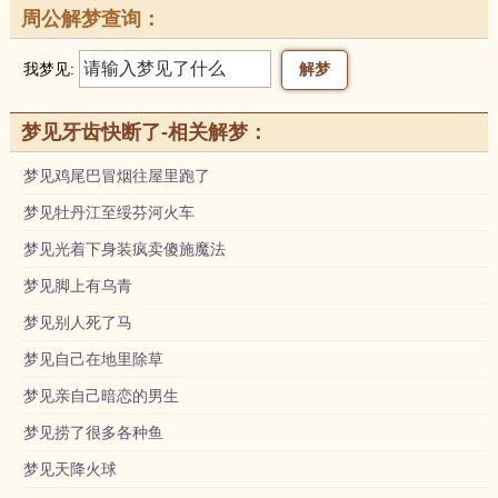
周公解梦查询：
我梦见:
梦见牙齿快断了-相关解梦：
梦见鸡尾巴冒烟往屋里跑了
梦见牡丹江至绥芬河火车
梦见光着下身装疯卖傻施魔法
梦见脚上有乌青
梦见别人死了马
梦见自己在地里除草
梦见亲自己暗恋的男生
梦见捞了很多各种鱼
梦见天降火球