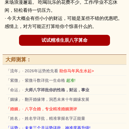
来场浪漫邂逅。 吃喝玩乐的花费不少。工作/学业不忘休
闲，轻松看待一切压力。
· 今天大概会有些小小的财运，可能是某些不错的优惠吧。
感情上，对方可能正打算给你个惊喜什么的。
试试精准生辰八字算命
大师测算
：
「流年」· 2026年运势抢先看
助你马年风生水起>
「紫微」· 紫微斗数详批一生命格
超准!
「命运」·
大师八字祥批你的性格，财运，事业
「姻缘」· 翻开婚缘簿，洞悉未来十年姻缘发展
「婚姻」· 八字合婚，专业精准婚姻测评
「姓名」· 姓名学详批，精准掌握名字正能量
「运势」· 未来三个月运势详批，神准度再升级!