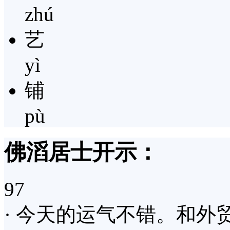
zhú
艺
yì
铺
pù
佛滔居士开示：
97
· 今天的运气不错。和