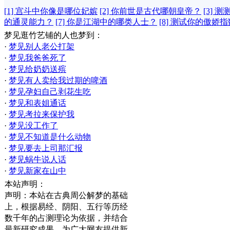
[1] 宫斗中你像是哪位妃嫔
[2] 你前世是古代哪朝皇帝？
[3] 
的通灵能力？
[7] 你是江湖中的哪类人士？
[8] 测试你的傲娇
梦见逛竹艺铺的人也梦到：
·
梦见别人老公打架
·
梦见我爸爸死了
·
梦见给奶奶送殡
·
梦见有人卖给我过期的啤酒
·
梦见孕妇自己剥花生吃
·
梦见和表姐通话
·
梦见考拉来保护我
·
梦见没工作了
·
梦见不知道是什么动物
·
梦见要去上司那汇报
·
梦见蜗牛说人话
·
梦见新家在山中
本站声明：
声明：本站在古典周公解梦的基础
上，根据易经、阴阳、五行等历经
数千年的占测理论为依据，并结合
最新研究成果，为广大网友提供新