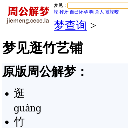
梦见：
蛇
掉牙
自己怀孕
狗
杀人
被蛇咬
梦查询
>
梦见逛竹艺铺
原版周公解梦：
逛
ɡuànɡ
竹