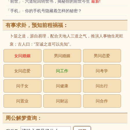
「前世」· 六道轮回转世书，揭秘你的前世今生
最新!
「手机」· 你的手机号隐藏着怎样的秘密？
有事求卦，预知前程祸福
：
卜筮之道，源自易理，配合天地人三道之气，推演人事物生死旺
衰；古人曰：“至诚之道可以先知”。
女问婚姻
男问婚姻
男问恋爱
女问恋爱
问工作
问考学
问子女
问健康
问出行
问置业
问财运
问合作
周公解梦查询：