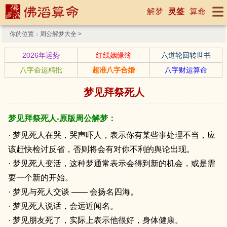
解梦
灵签
算命
你的位置：
周公解梦大全
>
2026年运势
红线姻缘簿
六道轮回转世书
八字命运精批
超准八字合婚
八字财运算命
梦见拜祭死人
梦见拜祭死人-原版周公解梦：
· 梦见死人在哭，哭声吓人，表示你有某些事处理不当，应
该赶快检讨反省，否则将会有对你不利的舆论出现。
· 梦见死人变活，这种梦通常表示会得到新的机会，或是需
要一个新的开始。
· 梦见与死人交谈 —— 会扬名四海。
· 梦见死人说话，会远近闻名。
· 梦见朋友死了，实际上表示他很好，身体健康。