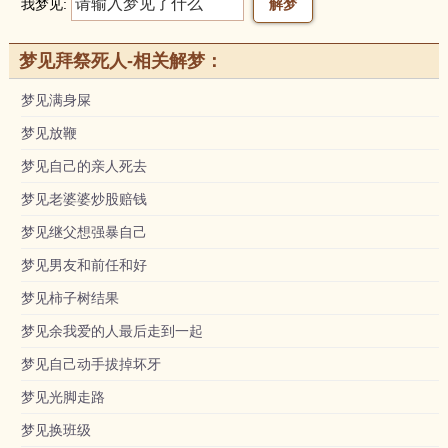
我梦见:
梦见拜祭死人-相关解梦：
梦见满身屎
梦见放鞭
梦见自己的亲人死去
梦见老婆婆炒股赔钱
梦见继父想强暴自己
梦见男友和前任和好
梦见柿子树结果
梦见余我爱的人最后走到一起
梦见自己动手拔掉坏牙
梦见光脚走路
梦见换班级