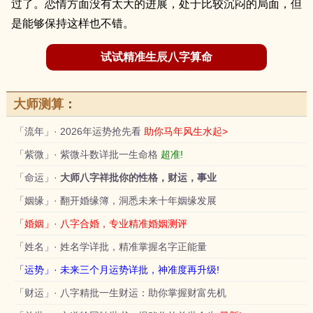
过了。恋情方面没有太大的进展，处于比较沉闷的局面，但
是能够保持这样也不错。
试试精准生辰八字算命
大师测算
：
「流年」· 2026年运势抢先看
助你马年风生水起>
「紫微」· 紫微斗数详批一生命格
超准!
「命运」·
大师八字祥批你的性格，财运，事业
「姻缘」· 翻开婚缘簿，洞悉未来十年姻缘发展
「婚姻」· 八字合婚，专业精准婚姻测评
「姓名」· 姓名学详批，精准掌握名字正能量
「运势」· 未来三个月运势详批，神准度再升级!
「财运」· 八字精批一生财运：助你掌握财富先机