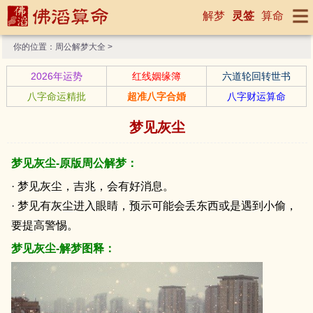
解梦
灵签
算命
你的位置：
周公解梦大全
>
2026年运势
红线姻缘簿
六道轮回转世书
八字命运精批
超准八字合婚
八字财运算命
梦见灰尘
梦见灰尘-原版周公解梦：
· 梦见灰尘，吉兆，会有好消息。
· 梦见有灰尘进入眼睛，预示可能会丢东西或是遇到小偷，
要提高警惕。
梦见灰尘-解梦图释：