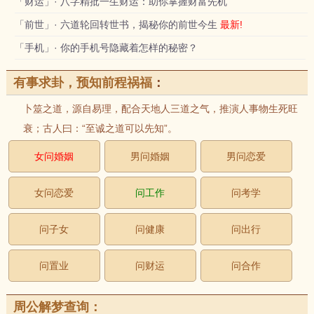
「财运」· 八字精批一生财运：助你掌握财富先机
「前世」· 六道轮回转世书，揭秘你的前世今生
最新!
「手机」· 你的手机号隐藏着怎样的秘密？
有事求卦，预知前程祸福
：
卜筮之道，源自易理，配合天地人三道之气，推演人事物生死旺
衰；古人曰：“至诚之道可以先知”。
女问婚姻
男问婚姻
男问恋爱
女问恋爱
问工作
问考学
问子女
问健康
问出行
问置业
问财运
问合作
周公解梦查询：