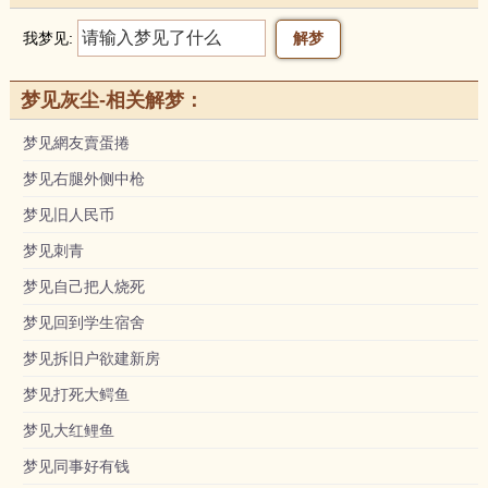
我梦见:
梦见灰尘-相关解梦：
梦见網友賣蛋捲
梦见右腿外侧中枪
梦见旧人民币
梦见刺青
梦见自己把人烧死
梦见回到学生宿舍
梦见拆旧户欲建新房
梦见打死大鳄鱼
梦见大红鲤鱼
梦见同事好有钱