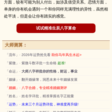
方面，较有可能为别人付出，如涉及借贷关系。恋情方面，
单身的你有机会遇到一个和你同样充满理性的异性，虽然相
处平淡，但是会让你有踏实的感觉。
试试精准生辰八字算命
大师测算
：
「流年」· 2026年运势抢先看
助你马年风生水起>
「紫微」· 紫微斗数详批一生命格
超准!
「命运」·
大师八字祥批你的性格，财运，事业
「姻缘」· 翻开婚缘簿，洞悉未来十年姻缘发展
「婚姻」· 八字合婚，专业精准婚姻测评
「姓名」· 姓名学详批，精准掌握名字正能量
「运势」· 未来三个月运势详批，神准度再升级!