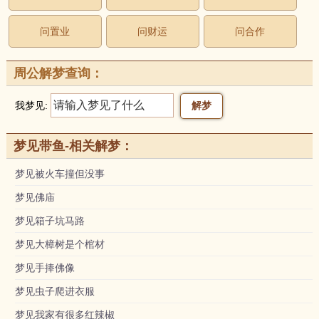
问置业
问财运
问合作
周公解梦查询：
我梦见:
梦见带鱼-相关解梦：
梦见被火车撞但没事
梦见佛庙
梦见箱子坑马路
梦见大樟树是个棺材
梦见手捧佛像
梦见虫子爬进衣服
梦见我家有很多红辣椒