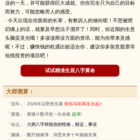
业的一天，并可能获得巨大成就。但你完全只为自己的目标
而努力，可能忽略旁人的感受。
· 今天出现在你面前的长辈，有教训人的倾向呢！不想被唠
叨缠上的话，就要及早想法子溜开了！同时，你近期的生意
头脑蛮灵光哦！多读读商业方面的资讯，能为你带来灵感
呢！不过，赚快钱的机遇比较适合你，建议你多留意股票等
短线投资的项目吧！
试试精准生辰八字算命
大师测算
：
「流年」· 2026年运势抢先看
助你马年风生水起>
「紫微」· 紫微斗数详批一生命格
超准!
「命运」·
大师八字祥批你的性格，财运，事业
「姻缘」· 翻开婚缘簿，洞悉未来十年姻缘发展