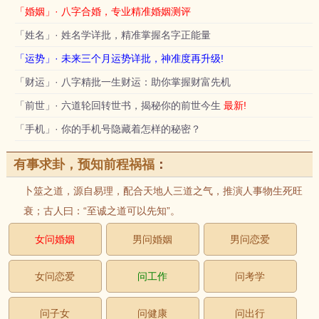
「婚姻」· 八字合婚，专业精准婚姻测评
「姓名」· 姓名学详批，精准掌握名字正能量
「运势」· 未来三个月运势详批，神准度再升级!
「财运」· 八字精批一生财运：助你掌握财富先机
「前世」· 六道轮回转世书，揭秘你的前世今生
最新!
「手机」· 你的手机号隐藏着怎样的秘密？
有事求卦，预知前程祸福
：
卜筮之道，源自易理，配合天地人三道之气，推演人事物生死旺
衰；古人曰：“至诚之道可以先知”。
女问婚姻
男问婚姻
男问恋爱
女问恋爱
问工作
问考学
问子女
问健康
问出行