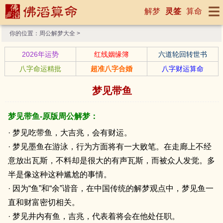
解梦
灵签
算命
你的位置：
周公解梦大全
>
2026年运势
红线姻缘簿
六道轮回转世书
八字命运精批
超准八字合婚
八字财运算命
梦见带鱼
梦见带鱼-原版周公解梦：
· 梦见吃带鱼，大吉兆，会有财运。
· 梦见墨鱼在游泳，行为方面将有一大败笔。在走廊上不经
意放出瓦斯，不料却是很大的有声瓦斯，而被众人发觉。多
半是像这种这种尴尬的事情。
· 因为“鱼”和“余”谐音，在中国传统的解梦观点中，梦见鱼一
直和财富密切相关。
· 梦见井内有鱼，吉兆，代表着将会在他处任职。