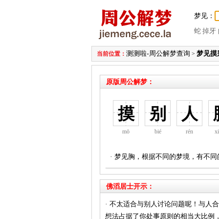
梦见：
蛇
掉牙
测测啦-周公解梦查询
梦见摸
当前位置：
>
原版周公解梦：
摸
别
人
mō
bié
rén
x
· 梦见胸，根据不同的梦境，有不同
佛滔居士开示：
· 不太适合与别人讨论问题呢！与人
想法占据了你处事原则的相当大比例