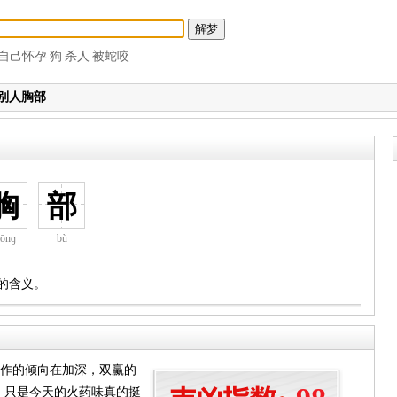
自己怀孕
狗
杀人
被蛇咬
别人胸部
胸
部
iōnɡ
bù
的含义。
合作的倾向在加深，双赢的
，只是今天的火药味真的挺