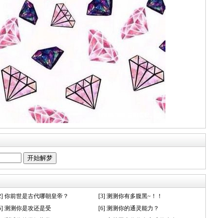
[2] 你前世是古代哪朝皇帝？
[3] 测测你有多腹黑~！！
[5] 测测你是攻还是受
[6] 测测你的通灵能力？