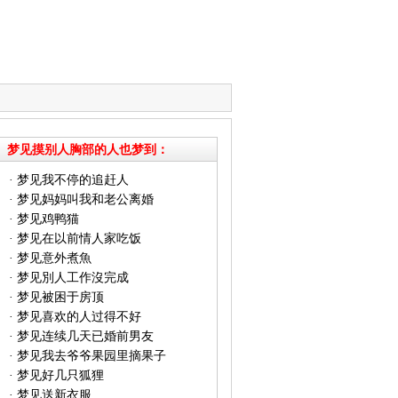
梦见摸别人胸部的人也梦到：
·
梦见我不停的追赶人
·
梦见妈妈叫我和老公离婚
·
梦见鸡鸭猫
·
梦见在以前情人家吃饭
·
梦见意外煮魚
·
梦见別人工作沒完成
·
梦见被困于房顶
·
梦见喜欢的人过得不好
·
梦见连续几天已婚前男友
·
梦见我去爷爷果园里摘果子
·
梦见好几只狐狸
·
梦见送新衣服