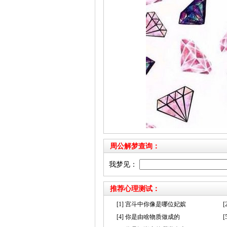
周公解梦查询：
我梦见：
推荐心理测试：
[1] 宫斗中你像是哪位妃嫔
[4] 你是由啥物质做成的