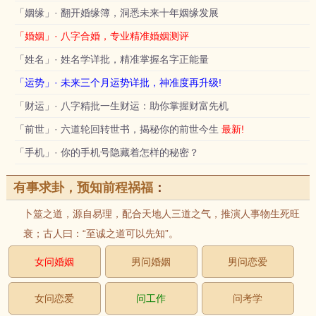
「姻缘」· 翻开婚缘簿，洞悉未来十年姻缘发展
「婚姻」· 八字合婚，专业精准婚姻测评
「姓名」· 姓名学详批，精准掌握名字正能量
「运势」· 未来三个月运势详批，神准度再升级!
「财运」· 八字精批一生财运：助你掌握财富先机
「前世」· 六道轮回转世书，揭秘你的前世今生
最新!
「手机」· 你的手机号隐藏着怎样的秘密？
有事求卦，预知前程祸福
：
卜筮之道，源自易理，配合天地人三道之气，推演人事物生死旺
衰；古人曰：“至诚之道可以先知”。
女问婚姻
男问婚姻
男问恋爱
女问恋爱
问工作
问考学