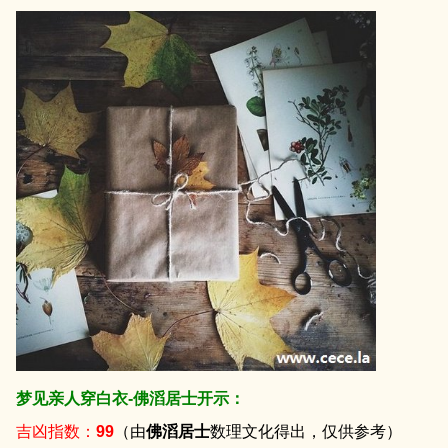
梦见亲人穿白衣-佛滔居士开示：
吉凶指数：
99
（由
佛滔居士
数理文化得出，仅供参考）