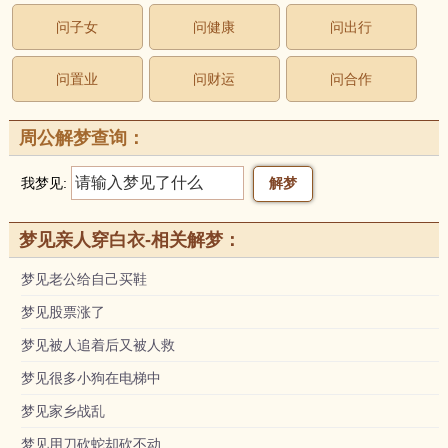
问子女
问健康
问出行
问置业
问财运
问合作
周公解梦查询：
我梦见:
梦见亲人穿白衣-相关解梦：
梦见老公给自己买鞋
梦见股票涨了
梦见被人追着后又被人救
梦见很多小狗在电梯中
梦见家乡战乱
梦见用刀砍蛇却砍不动