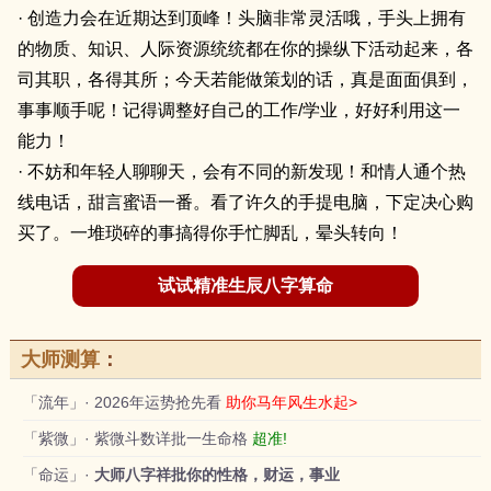
· 创造力会在近期达到顶峰！头脑非常灵活哦，手头上拥有
的物质、知识、人际资源统统都在你的操纵下活动起来，各
司其职，各得其所；今天若能做策划的话，真是面面俱到，
事事顺手呢！记得调整好自己的工作/学业，好好利用这一
能力！
· 不妨和年轻人聊聊天，会有不同的新发现！和情人通个热
线电话，甜言蜜语一番。看了许久的手提电脑，下定决心购
买了。一堆琐碎的事搞得你手忙脚乱，晕头转向！
试试精准生辰八字算命
大师测算
：
「流年」· 2026年运势抢先看
助你马年风生水起>
「紫微」· 紫微斗数详批一生命格
超准!
「命运」·
大师八字祥批你的性格，财运，事业