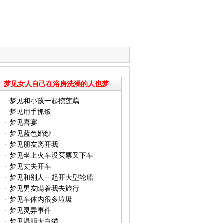
梦见女人自己在浴房洗澡的人也梦
到：
·
梦见和小孩一起挖莲藕
·
梦见用手抓饭
·
梦见喜宴
·
梦见蓝色婚纱
·
梦见朋友离开我
·
梦见坐上火车没买票又下车
·
梦见丈夫开车
·
梦见和别人一起开大型轮船
·
梦见男友瞒着我去旅行
·
梦见车体内很多垃圾
·
梦见灵异事件
·
梦见温顺大白猫