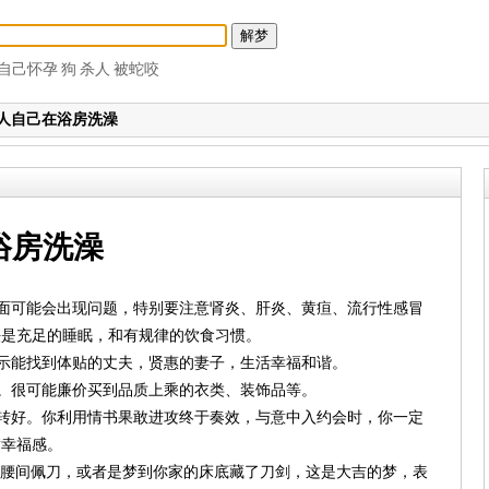
自己怀孕
狗
杀人
被蛇咬
人自己在浴房洗澡
浴房洗澡
方面可能会出现问题，特别要注意肾炎、肝炎、黄疸、流行性感冒
法是充足的睡眠，和有规律的饮食习惯。
预示能找到体贴的丈夫，贤惠的妻子，生活幸福和谐。
升。很可能廉价买到品质上乘的衣类、装饰品等。
气转好。你利用情书果敢进攻终于奏效，与意中入约会时，你一定
满幸福感。
子腰间佩刀，或者是梦到你家的床底藏了刀剑，这是大吉的梦，表