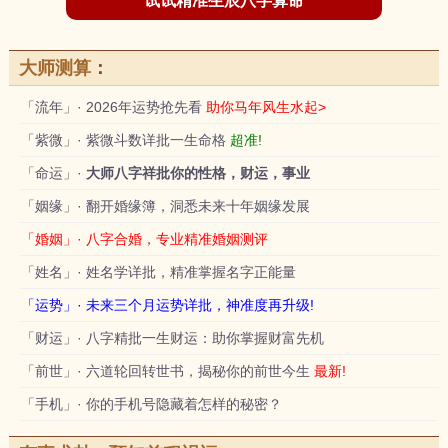
试试精准生辰八字算命
大师测算
：
「流年」· 2026年运势抢先看
助你马年风生水起>
「紫微」· 紫微斗数详批一生命格
超准!
「命运」·
大师八字祥批你的性格，财运，事业
「姻缘」· 翻开婚缘簿，洞悉未来十年姻缘发展
「婚姻」· 八字合婚，专业精准婚姻测评
「姓名」· 姓名学详批，精准掌握名字正能量
「运势」· 未来三个月运势详批，神准度再升级!
「财运」· 八字精批一生财运：助你掌握财富先机
「前世」· 六道轮回转世书，揭秘你的前世今生
最新!
「手机」· 你的手机号隐藏着怎样的秘密？