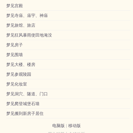
梦见宫殿
梦见寺庙、庙宇、神庙
梦见旅馆、旅店
梦见狂风暴雨使田地淹没
梦见房子
梦见围墙
梦见大楼、楼房
梦见参观陵园
梦见化妆室
梦见洞穴、隧道、门口
梦见爬登城堡石墙
梦见搬到新房子居住
电脑版
|
移动版