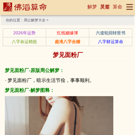
解梦
灵签
算命
你的位置：
周公解梦大全
>
2026年运势
红线姻缘簿
六道轮回转世书
八字命运精批
超准八字合婚
八字财运算命
梦见面粉厂
梦见面粉厂-原版周公解梦：
· 梦见面粉厂，暗示生活节俭，事事顺利。
梦见面粉厂-解梦图释：