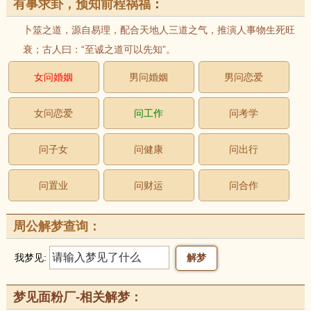
有事求卦，预知前程祸福
：
卜筮之道，源自易理，配合天地人三道之气，推演人事物生死旺
衰；古人曰：“至诚之道可以先知”。
女问婚姻
男问婚姻
男问恋爱
女问恋爱
问工作
问考学
问子女
问健康
问出行
问置业
问财运
问合作
周公解梦查询：
我梦见:
梦见面粉厂-相关解梦：