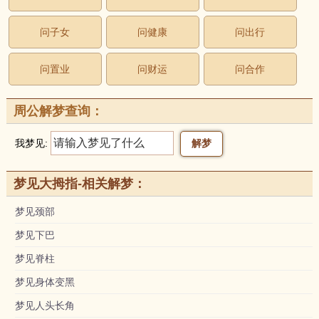
问子女
问健康
问出行
问置业
问财运
问合作
周公解梦查询：
我梦见:
梦见大拇指-相关解梦：
梦见颈部
梦见下巴
梦见脊柱
梦见身体变黑
梦见人头长角