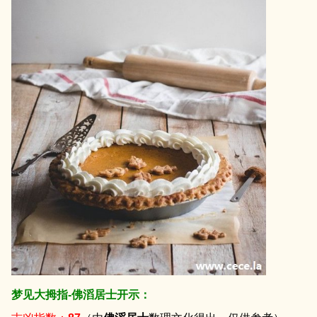
梦见大拇指-佛滔居士开示：