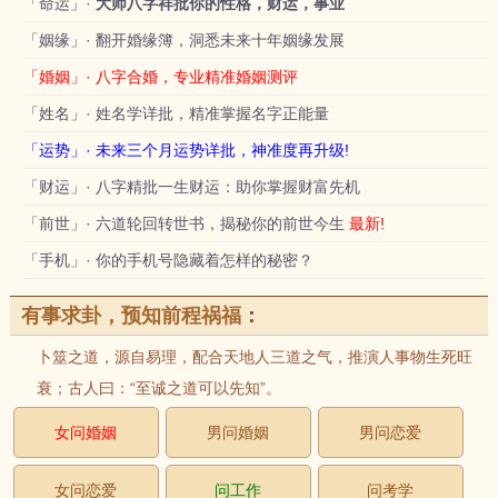
「命运」·
大师八字祥批你的性格，财运，事业
「姻缘」· 翻开婚缘簿，洞悉未来十年姻缘发展
「婚姻」· 八字合婚，专业精准婚姻测评
「姓名」· 姓名学详批，精准掌握名字正能量
「运势」· 未来三个月运势详批，神准度再升级!
「财运」· 八字精批一生财运：助你掌握财富先机
「前世」· 六道轮回转世书，揭秘你的前世今生
最新!
「手机」· 你的手机号隐藏着怎样的秘密？
有事求卦，预知前程祸福
：
卜筮之道，源自易理，配合天地人三道之气，推演人事物生死旺
衰；古人曰：“至诚之道可以先知”。
女问婚姻
男问婚姻
男问恋爱
女问恋爱
问工作
问考学