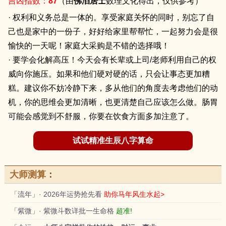
吉凶指数：
87
（由
佛滔居士
数理文化得出，仅供参考）
· 权利和义务总是一体的。享受家庭关怀的同时，别忘了自
己也是家中的一份子，好好给家里帮帮忙，一起努力会是很
愉快的一天呢！家庭大采购是不错的选择哦！
· 要学会化解高压！今天会有长辈或上司/老师利用自己的权
威向你施压。如果和他们硬对硬的话，只会让事态更加糟
糕。建议你不妨冷静下来，多从他们的角度去考虑他们的动
机，你的思维会更加清晰，也更清楚自己应该怎么做。肠胃
可能会感觉到不舒服，你要在饮食方面多加注意了。
试试精准生辰八字算命
大师测算
：
「流年」· 2026年运势抢先看
助你马年风生水起>
「紫微」· 紫微斗数详批一生命格
超准!