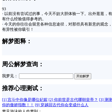
93
· 以前没有尝试过的事，今天不妨大胆体验一下。出外逛逛
有什么经验值得参考的。
· 今天的你往往会留意各种信息途径，对那些具有新意的观
有异性被你吸引！
解梦图释：
周公解梦查询：
我梦见：
推荐心理测试：
[1] 宫斗中你像是哪位妃嫔
[2] 你前世是古代哪朝皇帝？
[3] 
你的傲娇指数！！
[9] 穿越回古代你会变成什么人
梦见游泳的人也梦到：