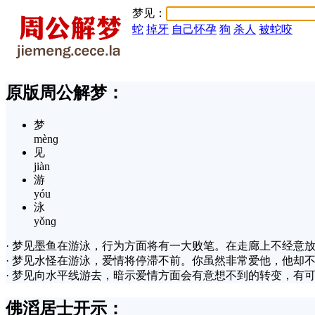
梦见：
蛇
掉牙
自己怀孕
狗
杀人
被蛇咬
原版周公解梦：
梦
mènɡ
见
jiàn
游
yóu
泳
yǒnɡ
· 梦见墨鱼在游泳，行为方面将有一大败笔。在走廊上不经意
· 梦见水怪在游泳，爱情将停滞不前。你虽然非常爱他，他却
· 梦见向水平线游去，暗示爱情方面会有意想不到的转变，有
佛滔居士开示：