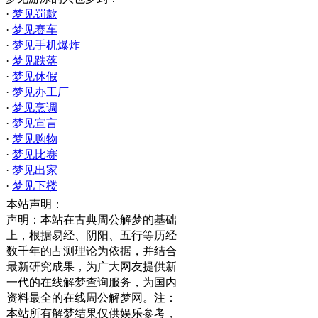
·
梦见罚款
·
梦见赛车
·
梦见手机爆炸
·
梦见跌落
·
梦见休假
·
梦见办工厂
·
梦见烹调
·
梦见宣言
·
梦见购物
·
梦见比赛
·
梦见出家
·
梦见下楼
本站声明：
声明：本站在古典周公解梦的基础
上，根据易经、阴阳、五行等历经
数千年的占测理论为依据，并结合
最新研究成果，为广大网友提供新
一代的在线解梦查询服务，为国内
资料最全的在线周公解梦网。注：
本站所有解梦结果仅供娱乐参考，