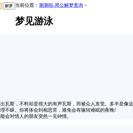
当前位置：
测测啦-周公解梦查询
>
梦见游泳
放出瓦斯，不料却是很大的有声瓦斯，而被众人发觉。多半是像
不理不睬。你将体会到相思苦，难免会有辗转难眠的夜晚!
可能会对情人的朋友突然一见钟情。