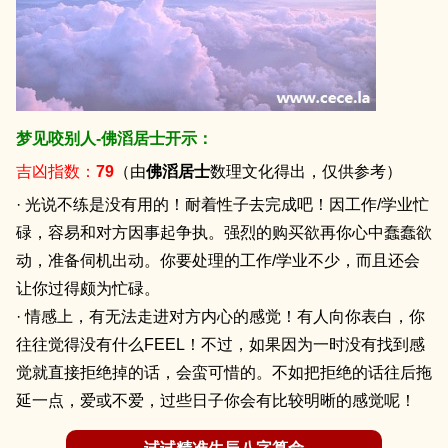
梦见咬别人-佛滔居士开示：
吉凶指数：
79
（由
佛滔居士
数理文化得出，仅供参考）
· 光说不练是没有用的！耐着性子去完成吧！因工作/学业忙
碌，容易和对方因事起争执。强烈的购买欲再你心中蠢蠢欲
动，准备伺机出动。你要处理的工作/学业不少，而且还会
让你过得颇为忙碌。
· 情感上，有无法走进对方内心的感觉！有人向你表白，你
往往觉得没有什么FEEL！不过，如果因为一时没有找到感
觉就直接拒绝掉的话，会蛮可惜的。不如把拒绝的话往后拖
延一点，爱或不爱，过些日子你会有比较明晰的感觉呢！