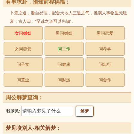
有事求卦，预知前程祸福
：
卜筮之道，源自易理，配合天地人三道之气，推演人事物生死旺
衰；古人曰：“至诚之道可以先知”。
女问婚姻
男问婚姻
男问恋爱
女问恋爱
问工作
问考学
问子女
问健康
问出行
问置业
问财运
问合作
周公解梦查询：
我梦见:
梦见咬别人-相关解梦：