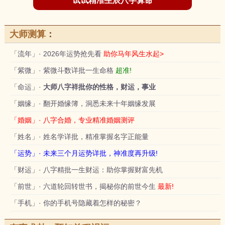
试试精准生辰八字算命
大师测算
：
「流年」· 2026年运势抢先看
助你马年风生水起>
「紫微」· 紫微斗数详批一生命格
超准!
「命运」·
大师八字祥批你的性格，财运，事业
「姻缘」· 翻开婚缘簿，洞悉未来十年姻缘发展
「婚姻」· 八字合婚，专业精准婚姻测评
「姓名」· 姓名学详批，精准掌握名字正能量
「运势」· 未来三个月运势详批，神准度再升级!
「财运」· 八字精批一生财运：助你掌握财富先机
「前世」· 六道轮回转世书，揭秘你的前世今生
最新!
「手机」· 你的手机号隐藏着怎样的秘密？