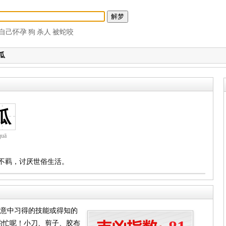
自己怀孕
狗
杀人
被蛇咬
瓜
瓜
ɡuā
荡不羁，讨厌世俗生活。
无意中习得的技能或得知的
的忙呢！小刀、剪子、胶布