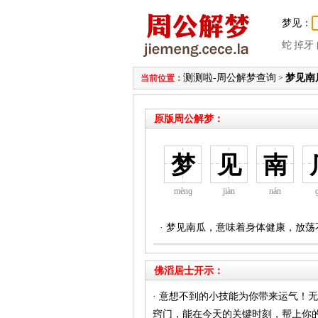
梦见：
蛇
掉牙
测测啦-周公解梦查询
梦见南
当前位置：
>
原版周公解梦：
梦
见
南
mènɡ
jiàn
nán
· 梦见南瓜，意味着身体健康，放
佛滔居士开示：
· 意想不到的小技能为你带来运气！
窍门，能在今天的关键时刻，帮上你