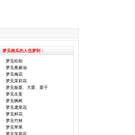
梦见南瓜的人也梦到：
·
梦见松柏
·
梦见蓖麻油
·
梦见梅花
·
梦见茉莉花
·
梦见板栗、大栗、栗子
·
梦见生姜
·
梦见枫树
·
梦见鸢尾花
·
梦见鲜花
·
梦见竹林
·
梦见苹果
·
梦见芙蓉花