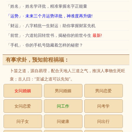
「姓名」· 姓名学详批，精准掌握名字正能量
「运势」· 未来三个月运势详批，神准度再升级!
「财运」· 八字精批一生财运：助你掌握财富先机
「前世」· 六道轮回转世书，揭秘你的前世今生
最新!
「手机」· 你的手机号隐藏着怎样的秘密？
有事求卦，预知前程祸福
：
卜筮之道，源自易理，配合天地人三道之气，推演人事物生死旺
衰；古人曰：“至诚之道可以先知”。
女问婚姻
男问婚姻
男问恋爱
女问恋爱
问工作
问考学
问子女
问健康
问出行