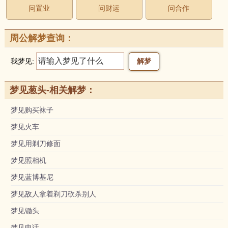
问置业
问财运
问合作
周公解梦查询：
我梦见:
梦见葱头-相关解梦：
梦见购买袜子
梦见火车
梦见用剃刀修面
梦见照相机
梦见蓝博基尼
梦见敌人拿着剃刀砍杀别人
梦见锄头
梦见电话