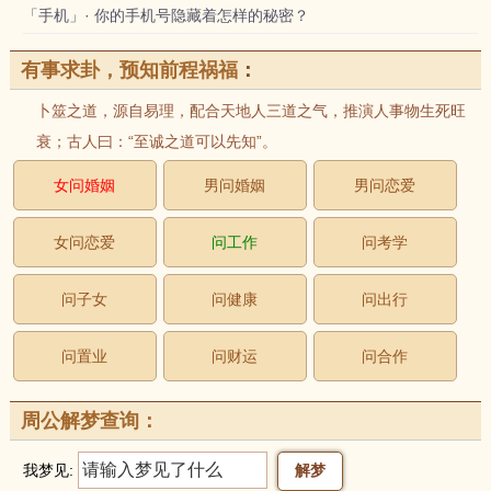
「手机」· 你的手机号隐藏着怎样的秘密？
有事求卦，预知前程祸福
：
卜筮之道，源自易理，配合天地人三道之气，推演人事物生死旺
衰；古人曰：“至诚之道可以先知”。
女问婚姻
男问婚姻
男问恋爱
女问恋爱
问工作
问考学
问子女
问健康
问出行
问置业
问财运
问合作
周公解梦查询：
我梦见: