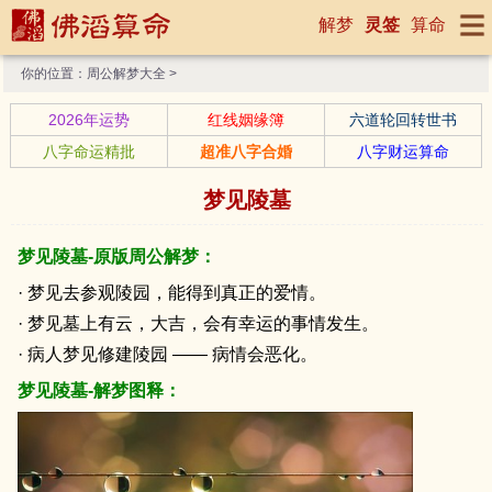
解梦
灵签
算命
你的位置：
周公解梦大全
>
2026年运势
红线姻缘簿
六道轮回转世书
八字命运精批
超准八字合婚
八字财运算命
梦见陵墓
梦见陵墓-原版周公解梦：
· 梦见去参观陵园，能得到真正的爱情。
· 梦见墓上有云，大吉，会有幸运的事情发生。
· 病人梦见修建陵园 —— 病情会恶化。
梦见陵墓-解梦图释：