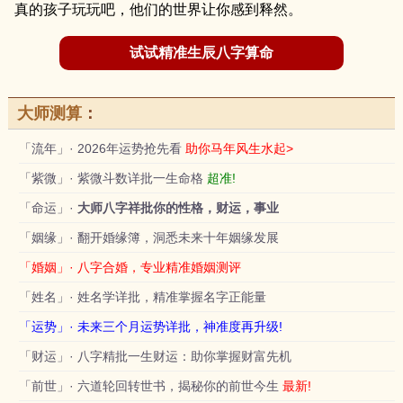
真的孩子玩玩吧，他们的世界让你感到释然。
试试精准生辰八字算命
大师测算
：
「流年」· 2026年运势抢先看
助你马年风生水起>
「紫微」· 紫微斗数详批一生命格
超准!
「命运」·
大师八字祥批你的性格，财运，事业
「姻缘」· 翻开婚缘簿，洞悉未来十年姻缘发展
「婚姻」· 八字合婚，专业精准婚姻测评
「姓名」· 姓名学详批，精准掌握名字正能量
「运势」· 未来三个月运势详批，神准度再升级!
「财运」· 八字精批一生财运：助你掌握财富先机
「前世」· 六道轮回转世书，揭秘你的前世今生
最新!