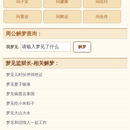
问子女
问健康
问出行
问置业
问财运
问合作
周公解梦查询：
我梦见:
梦见监狱长-相关解梦：
梦见儿时伙伴得绝证
梦见妻子输液
梦见偷渡去泰国
梦见吃小米粽子
梦见大山大水
梦见和旧情人一起工作