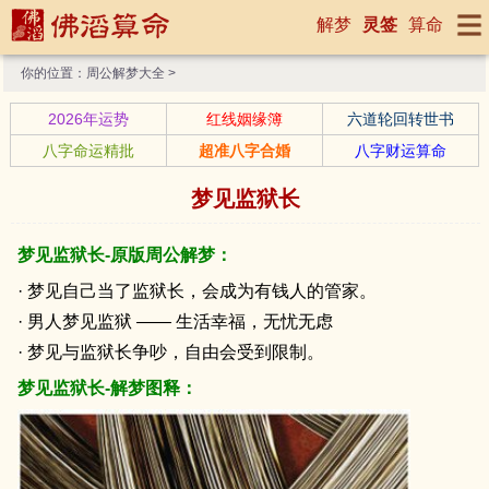
解梦
灵签
算命
你的位置：
周公解梦大全
>
2026年运势
红线姻缘簿
六道轮回转世书
八字命运精批
超准八字合婚
八字财运算命
梦见监狱长
梦见监狱长-原版周公解梦：
· 梦见自己当了监狱长，会成为有钱人的管家。
· 男人梦见监狱 —— 生活幸福，无忧无虑
· 梦见与监狱长争吵，自由会受到限制。
梦见监狱长-解梦图释：