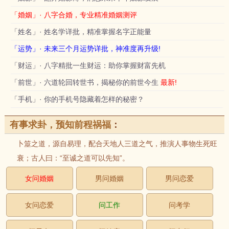
「婚姻」· 八字合婚，专业精准婚姻测评
「姓名」· 姓名学详批，精准掌握名字正能量
「运势」· 未来三个月运势详批，神准度再升级!
「财运」· 八字精批一生财运：助你掌握财富先机
「前世」· 六道轮回转世书，揭秘你的前世今生
最新!
「手机」· 你的手机号隐藏着怎样的秘密？
有事求卦，预知前程祸福
：
卜筮之道，源自易理，配合天地人三道之气，推演人事物生死旺
衰；古人曰：“至诚之道可以先知”。
女问婚姻
男问婚姻
男问恋爱
女问恋爱
问工作
问考学