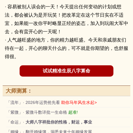
· 容易被别人误会的一天！今天提出任何变动的计划或想
法，都会被认为是开玩笑！把改革定在这个节日实在不适
宜，如果能一改你平时略显正经的姿态，加入到玩闹大军中
去，会有蛮开心的一天呢！
· 人气越旺盛的地方，你的精力越旺盛。今天和亲戚朋友们
待在一起，开心的聊天什么的，可不就是你期望的，也舒服
得很。
试试精准生辰八字算命
大师测算
：
「流年」· 2026年运势抢先看
助你马年风生水起>
「紫微」· 紫微斗数详批一生命格
超准!
「命运」·
大师八字祥批你的性格，财运，事业
「姻缘」· 翻开婚缘簿，洞悉未来十年姻缘发展