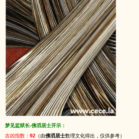
梦见监狱长-佛滔居士开示：
吉凶指数：
92
（由
佛滔居士
数理文化得出，仅供参考）