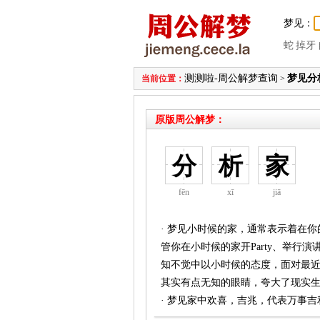
梦见：
蛇
掉牙
测测啦-周公解梦查询
梦见分
当前位置：
>
原版周公解梦：
分
析
家
fēn
xī
jiā
· 梦见小时候的家，通常表示着在
管你在小时候的家开Party、举
知不觉中以小时候的态度，面对最
其实有点无知的眼睛，夸大了现实
· 梦见家中欢喜，吉兆，代表万事吉