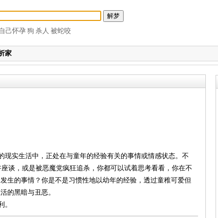
自己怀孕
狗
杀人
被蛇咬
析家
你的现实生活中，正处在与童年的经验有关的事情或情感状态。不
行演讲座谈，或是被恶魔党疯狂追杀，你都可以试着思考看看，你在不
近发生的事情？你是不是习惯性地以幼年的经验，透过童稚可爱但
生活的黑暗与丑恶。
利。