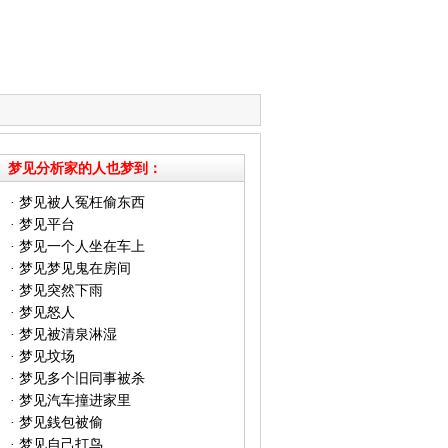
梦见分析家的人也梦到：
·
梦见被人冤枉偷东西
·
梦见平台
·
梦见一个人坐在车上
·
梦见梦见鬼在房间
·
梦见突然下雨
·
梦见怒人
·
梦见被清泉淋湿
·
梦见坟场
·
梦见多个旧同事被杀
·
梦见汽车撞进家里
·
梦见銭包被偷
·
梦见自己打鸟