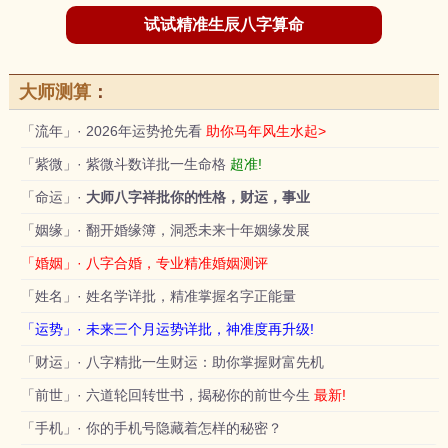
试试精准生辰八字算命
大师测算
：
「流年」· 2026年运势抢先看
助你马年风生水起>
「紫微」· 紫微斗数详批一生命格
超准!
「命运」·
大师八字祥批你的性格，财运，事业
「姻缘」· 翻开婚缘簿，洞悉未来十年姻缘发展
「婚姻」· 八字合婚，专业精准婚姻测评
「姓名」· 姓名学详批，精准掌握名字正能量
「运势」· 未来三个月运势详批，神准度再升级!
「财运」· 八字精批一生财运：助你掌握财富先机
「前世」· 六道轮回转世书，揭秘你的前世今生
最新!
「手机」· 你的手机号隐藏着怎样的秘密？