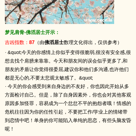
梦见肩骨-佛滔居士开示：
吉凶指数：
87
（由
佛滔居士
数理文化得出，仅供参考）
· &quot;今天的你感情上你似乎变得很脆弱,很没有安全感,很
想去找个肩膀来靠靠。今天和朋友间的误会似乎更多了,和
朋友的矛盾让你觉得很委屈,建议你和他们多沟通,也许他们
都是无心的,不要太悲观太敏感了。&quot;
· 今天的你会感受到来自身边的不友好，你也因此开始从多
方面检讨自己。但是，除了自身因素外，你也会对其他客观
原因多加怪罪，容易成为一个忿忿不平的抱怨者哦！情感的
危机往往因为你的任性引起，不要把工作/学业上的情绪带
到恋情中吧！单身的你可能陷入单纯的思恋，有些头脑发昏
呢！