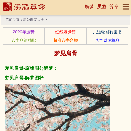
解梦
灵签
算命
你的位置：
周公解梦大全
>
2026年运势
红线姻缘簿
六道轮回转世书
八字命运精批
超准八字合婚
八字财运算命
梦见肩骨
梦见肩骨-原版周公解梦：
梦见肩骨-解梦图释：