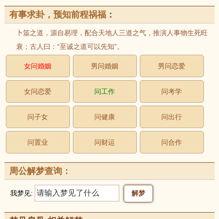
有事求卦，预知前程祸福
：
卜筮之道，源自易理，配合天地人三道之气，推演人事物生死旺
衰；古人曰：“至诚之道可以先知”。
女问婚姻
男问婚姻
男问恋爱
女问恋爱
问工作
问考学
问子女
问健康
问出行
问置业
问财运
问合作
周公解梦查询：
我梦见: