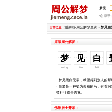
梦见：
蛇
掉牙
测测啦-周公解梦查询
梦见白
当前位置：
>
原版周公解梦：
梦
见
白
mènɡ
jiàn
bái
· 梦见黑白无常，希望得到别人的帮
· 白鹭是一种极为美丽的鸟，有着
鹭往往都是吉兆。
佛滔居士开示：