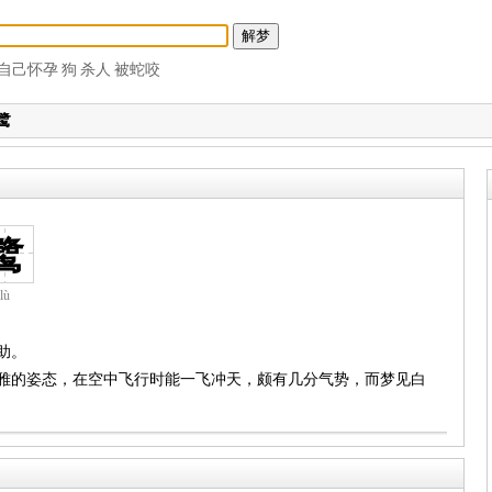
自己怀孕
狗
杀人
被蛇咬
鹭
鹭
lù
助。
娴雅的姿态，在空中飞行时能一飞冲天，颇有几分气势，而梦见白