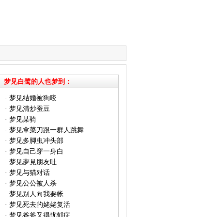
梦见白鹭的人也梦到：
·
梦见结婚被狗咬
·
梦见清炒蚕豆
·
梦见某骑
·
梦见拿菜刀跟一群人跳舞
·
梦见多脚虫冲头部
·
梦见自己穿一身白
·
梦见夢見朋友吐
·
梦见与猫对话
·
梦见公公被人杀
·
梦见别人向我要帐
·
梦见死去的姥姥复活
·
梦见爸爸又得忧郁症