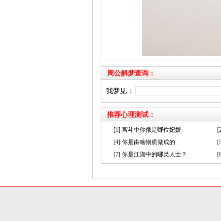
周公解梦查询：
我梦见：
推荐心理测试：
[1] 宫斗中你像是哪位妃嫔
[4] 你是由啥物质做成的
[7] 你是江湖中的哪类人士？