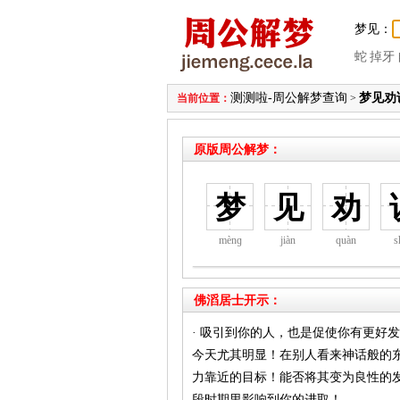
梦见：
蛇
掉牙
测测啦-周公解梦查询
梦见劝
当前位置：
>
原版周公解梦：
梦
见
劝
mènɡ
jiàn
quàn
s
佛滔居士开示：
· 吸引到你的人，也是促使你有更好
今天尤其明显！在别人看来神话般的
力靠近的目标！能否将其变为良性的
段时期里影响到你的进取！