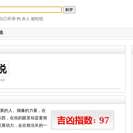
自己怀孕
狗
杀人
被蛇咬
说
说
huō
发展的人。偶像的力量，在
97
东西，在你的眼里却是要努
发展动力，会在相当长的一