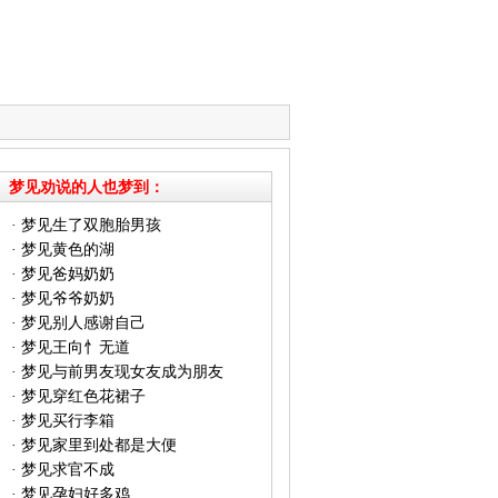
梦见劝说的人也梦到：
·
梦见生了双胞胎男孩
·
梦见黄色的湖
·
梦见爸妈奶奶
·
梦见爷爷奶奶
·
梦见别人感谢自己
·
梦见王向忄无道
·
梦见与前男友现女友成为朋友
·
梦见穿红色花裙子
·
梦见买行李箱
·
梦见家里到处都是大便
·
梦见求官不成
·
梦见孕妇好多鸡