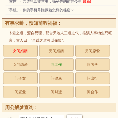
「前世」· 六道轮回转世书，揭秘你的前世今生
最新!
「手机」· 你的手机号隐藏着怎样的秘密？
有事求卦，预知前程祸福
：
卜筮之道，源自易理，配合天地人三道之气，推演人事物生死旺
衰；古人曰：“至诚之道可以先知”。
女问婚姻
男问婚姻
男问恋爱
女问恋爱
问工作
问考学
问子女
问健康
问出行
问置业
问财运
问合作
周公解梦查询：