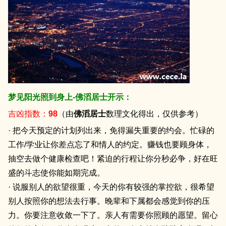
梦见阳光照到身上-佛滔居士开示：
吉凶指数：
98
（由
佛滔居士
数理文化得出，仅供参考）
· 把今天预定的计划列出来，免得漏失重要的约会。忙碌的
工作/学业让你差点忘了和情人的约定。赚钱也要顾身体，
抽空去做个健康检查吧！紧迫的行程让你分秒必争，好在旺
盛的斗志使你能如期完成。
· 说服别人的欲望很重，今天的你有较强的掌控欲，很希望
别人按照你的想法去行事。晚辈和下属都会感觉到你的压
力。你要注意收敛一下了。亲人有需要你照顾的愿望。留心