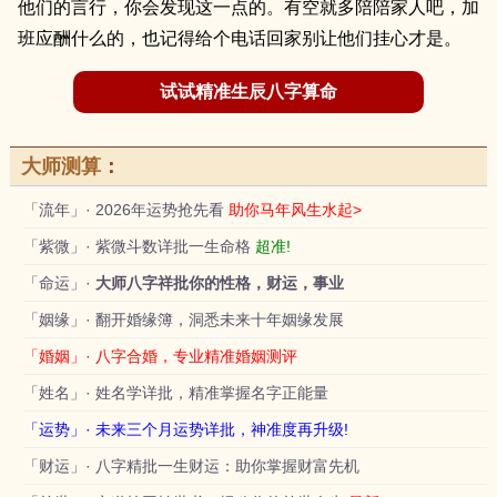
他们的言行，你会发现这一点的。有空就多陪陪家人吧，加
班应酬什么的，也记得给个电话回家别让他们挂心才是。
试试精准生辰八字算命
大师测算
：
「流年」· 2026年运势抢先看
助你马年风生水起>
「紫微」· 紫微斗数详批一生命格
超准!
「命运」·
大师八字祥批你的性格，财运，事业
「姻缘」· 翻开婚缘簿，洞悉未来十年姻缘发展
「婚姻」· 八字合婚，专业精准婚姻测评
「姓名」· 姓名学详批，精准掌握名字正能量
「运势」· 未来三个月运势详批，神准度再升级!
「财运」· 八字精批一生财运：助你掌握财富先机