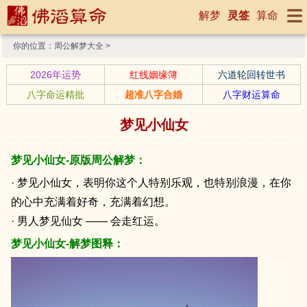
解梦
灵签
算命
你的位置：
周公解梦大全
>
2026年运势
红线姻缘簿
六道轮回转世书
八字命运精批
超准八字合婚
八字财运算命
梦见小仙女
梦见小仙女-原版周公解梦：
· 梦见小仙女，表明你这个人特别乐观，也特别浪漫，在你
的心中充满着好奇，充满着幻想。
· 男人梦见仙女 —— 会走红运。
梦见小仙女-解梦图释：