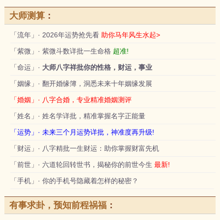
大师测算
：
「流年」· 2026年运势抢先看
助你马年风生水起>
「紫微」· 紫微斗数详批一生命格
超准!
「命运」·
大师八字祥批你的性格，财运，事业
「姻缘」· 翻开婚缘簿，洞悉未来十年姻缘发展
「婚姻」· 八字合婚，专业精准婚姻测评
「姓名」· 姓名学详批，精准掌握名字正能量
「运势」· 未来三个月运势详批，神准度再升级!
「财运」· 八字精批一生财运：助你掌握财富先机
「前世」· 六道轮回转世书，揭秘你的前世今生
最新!
「手机」· 你的手机号隐藏着怎样的秘密？
有事求卦，预知前程祸福
：