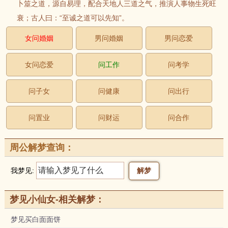
卜筮之道，源自易理，配合天地人三道之气，推演人事物生死旺
衰；古人曰：“至诚之道可以先知”。
女问婚姻
男问婚姻
男问恋爱
女问恋爱
问工作
问考学
问子女
问健康
问出行
问置业
问财运
问合作
周公解梦查询：
我梦见:
梦见小仙女-相关解梦：
梦见买白面面饼