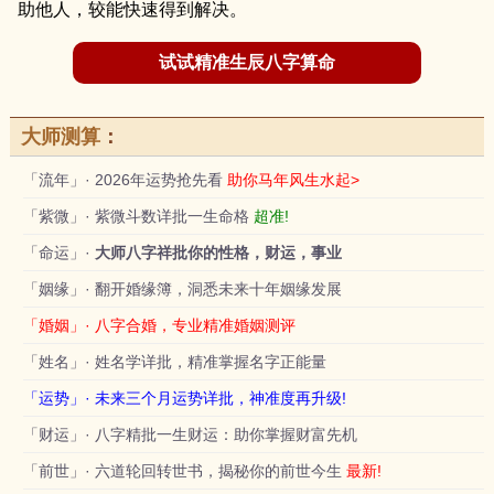
助他人，较能快速得到解决。
试试精准生辰八字算命
大师测算
：
「流年」· 2026年运势抢先看
助你马年风生水起>
「紫微」· 紫微斗数详批一生命格
超准!
「命运」·
大师八字祥批你的性格，财运，事业
「姻缘」· 翻开婚缘簿，洞悉未来十年姻缘发展
「婚姻」· 八字合婚，专业精准婚姻测评
「姓名」· 姓名学详批，精准掌握名字正能量
「运势」· 未来三个月运势详批，神准度再升级!
「财运」· 八字精批一生财运：助你掌握财富先机
「前世」· 六道轮回转世书，揭秘你的前世今生
最新!