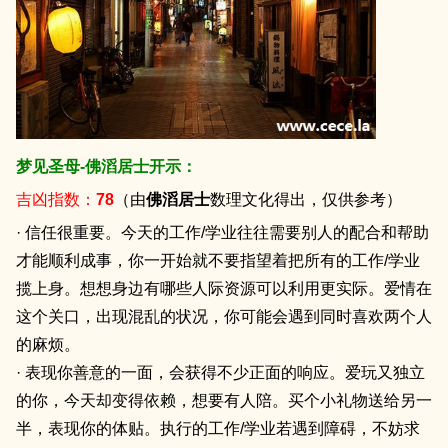
梦见圣母-佛滔居士开示：
吉凶指数：
78
（由
佛滔居士
数理文化得出，仅供参考）
· 信任很重要。今天的工作/学业往往需要别人的配合和帮助
才能顺利成事，你一开始就不要指望着把所有的工作/学业
揽上身。想想身边有哪些人际资源可以利用更实际。爱情在
这个关口，出现混乱的状况，你可能会遇到同时喜欢两个人
的麻烦。
· 表现你善意的一面，会获得不少正面的响应。爱玩又独立
的你，今天却变得依赖，想要有人陪。买个小礼物送给另一
半，表现你的体贴。执行的工作/学业若遇到障碍，不妨求