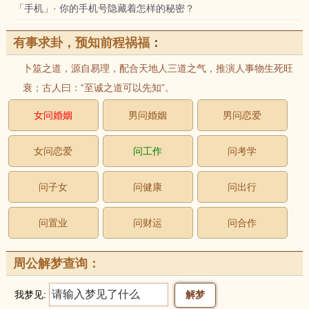
「手机」· 你的手机号隐藏着怎样的秘密？
有事求卦，预知前程祸福
：
卜筮之道，源自易理，配合天地人三道之气，推演人事物生死旺
衰；古人曰：“至诚之道可以先知”。
女问婚姻
男问婚姻
男问恋爱
女问恋爱
问工作
问考学
问子女
问健康
问出行
问置业
问财运
问合作
周公解梦查询：
我梦见: