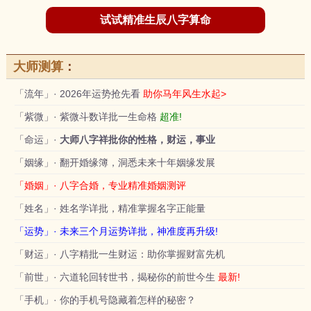
试试精准生辰八字算命
大师测算
：
「流年」· 2026年运势抢先看
助你马年风生水起>
「紫微」· 紫微斗数详批一生命格
超准!
「命运」·
大师八字祥批你的性格，财运，事业
「姻缘」· 翻开婚缘簿，洞悉未来十年姻缘发展
「婚姻」· 八字合婚，专业精准婚姻测评
「姓名」· 姓名学详批，精准掌握名字正能量
「运势」· 未来三个月运势详批，神准度再升级!
「财运」· 八字精批一生财运：助你掌握财富先机
「前世」· 六道轮回转世书，揭秘你的前世今生
最新!
「手机」· 你的手机号隐藏着怎样的秘密？