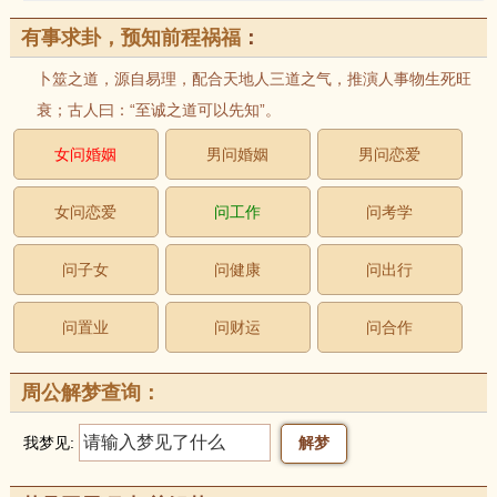
有事求卦，预知前程祸福
：
卜筮之道，源自易理，配合天地人三道之气，推演人事物生死旺
衰；古人曰：“至诚之道可以先知”。
女问婚姻
男问婚姻
男问恋爱
女问恋爱
问工作
问考学
问子女
问健康
问出行
问置业
问财运
问合作
周公解梦查询：
我梦见: