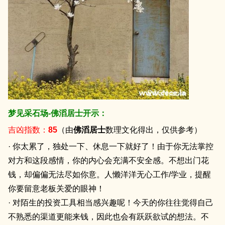
梦见采石场-佛滔居士开示：
吉凶指数：
85
（由
佛滔居士
数理文化得出，仅供参考）
· 你太累了，独处一下、休息一下就好了！由于你无法掌控
对方和这段感情，你的内心会充满不安全感。不想出门花
钱，却偏偏无法尽如你意。人懒洋洋无心工作/学业，提醒
你要留意老板关爱的眼神！
· 对陌生的投资工具相当感兴趣呢！今天的你往往觉得自己
不熟悉的渠道更能来钱，因此也会有跃跃欲试的想法。不