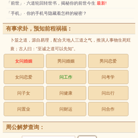
「前世」· 六道轮回转世书，揭秘你的前世今生
最新!
「手机」· 你的手机号隐藏着怎样的秘密？
有事求卦，预知前程祸福
：
卜筮之道，源自易理，配合天地人三道之气，推演人事物生死旺
衰；古人曰：“至诚之道可以先知”。
女问婚姻
男问婚姻
男问恋爱
女问恋爱
问工作
问考学
问子女
问健康
问出行
问置业
问财运
问合作
周公解梦查询：