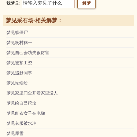
我梦见:
梦见采石场-相关解梦：
梦见躲僵尸
梦见杨村糕干
梦见自己会功夫很厉害
梦见被扣工资
梦见追赶同事
梦见蛇蜈蚣
梦见家里门全开着家里没人
梦见给自己挖坟
梦见红衣女子在电梯
梦见衣服被水冲
梦见厚雪