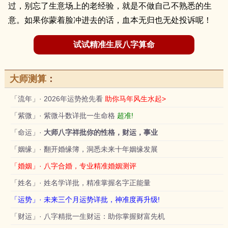
过，别忘了生意场上的老经验，就是不做自己不熟悉的生
意。如果你蒙着脸冲进去的话，血本无归也无处投诉呢！
试试精准生辰八字算命
大师测算
：
「流年」· 2026年运势抢先看
助你马年风生水起>
「紫微」· 紫微斗数详批一生命格
超准!
「命运」·
大师八字祥批你的性格，财运，事业
「姻缘」· 翻开婚缘簿，洞悉未来十年姻缘发展
「婚姻」· 八字合婚，专业精准婚姻测评
「姓名」· 姓名学详批，精准掌握名字正能量
「运势」· 未来三个月运势详批，神准度再升级!
「财运」· 八字精批一生财运：助你掌握财富先机