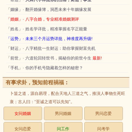
「姻缘」· 翻开婚缘簿，洞悉未来十年姻缘发展
「婚姻」· 八字合婚，专业精准婚姻测评
「姓名」· 姓名学详批，精准掌握名字正能量
「运势」· 未来三个月运势详批，神准度再升级!
「财运」· 八字精批一生财运：助你掌握财富先机
「前世」· 六道轮回转世书，揭秘你的前世今生
最新!
「手机」· 你的手机号隐藏着怎样的秘密？
有事求卦，预知前程祸福
：
卜筮之道，源自易理，配合天地人三道之气，推演人事物生死旺
衰；古人曰：“至诚之道可以先知”。
女问婚姻
男问婚姻
男问恋爱
女问恋爱
问工作
问考学