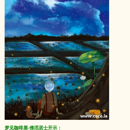
梦见咖啡屋-佛滔居士开示：