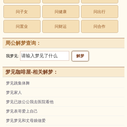
问子女
问健康
问出行
问置业
问财运
问合作
周公解梦查询：
我梦见:
梦见咖啡屋-相关解梦：
梦见跳集体舞
梦见家人
梦见已故公公我去医院看他
梦见表哥爱上自己
梦见梦见和丈母娘做爱