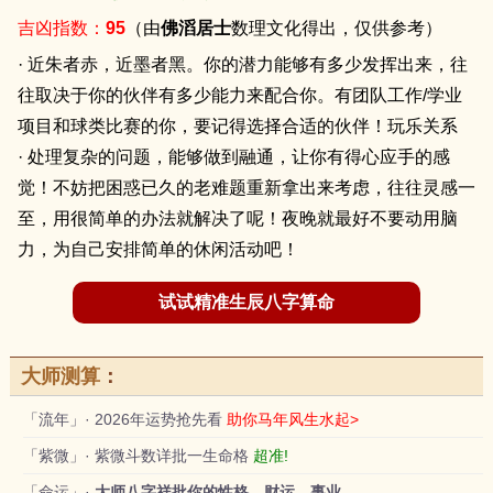
吉凶指数：
95
（由
佛滔居士
数理文化得出，仅供参考）
· 近朱者赤，近墨者黑。你的潜力能够有多少发挥出来，往
往取决于你的伙伴有多少能力来配合你。有团队工作/学业
项目和球类比赛的你，要记得选择合适的伙伴！玩乐关系
· 处理复杂的问题，能够做到融通，让你有得心应手的感
觉！不妨把困惑已久的老难题重新拿出来考虑，往往灵感一
至，用很简单的办法就解决了呢！夜晚就最好不要动用脑
力，为自己安排简单的休闲活动吧！
试试精准生辰八字算命
大师测算
：
「流年」· 2026年运势抢先看
助你马年风生水起>
「紫微」· 紫微斗数详批一生命格
超准!
「命运」·
大师八字祥批你的性格，财运，事业