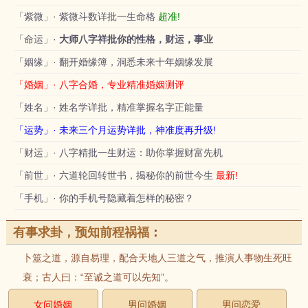
「紫微」· 紫微斗数详批一生命格
超准!
「命运」·
大师八字祥批你的性格，财运，事业
「姻缘」· 翻开婚缘簿，洞悉未来十年姻缘发展
「婚姻」· 八字合婚，专业精准婚姻测评
「姓名」· 姓名学详批，精准掌握名字正能量
「运势」· 未来三个月运势详批，神准度再升级!
「财运」· 八字精批一生财运：助你掌握财富先机
「前世」· 六道轮回转世书，揭秘你的前世今生
最新!
「手机」· 你的手机号隐藏着怎样的秘密？
有事求卦，预知前程祸福
：
卜筮之道，源自易理，配合天地人三道之气，推演人事物生死旺
衰；古人曰：“至诚之道可以先知”。
女问婚姻
男问婚姻
男问恋爱