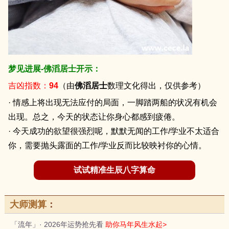
梦见进展-佛滔居士开示：
吉凶指数：
94
（由
佛滔居士
数理文化得出，仅供参考）
· 情感上将出现无法应付的局面，一脚踏两船的状况有机会
出现。总之，今天的状态让你身心都感到疲倦。
· 今天成功的欲望很强烈呢，默默无闻的工作/学业不太适合
你，需要抛头露面的工作/学业反而比较映衬你的心情。
试试精准生辰八字算命
大师测算
：
「流年」· 2026年运势抢先看
助你马年风生水起>