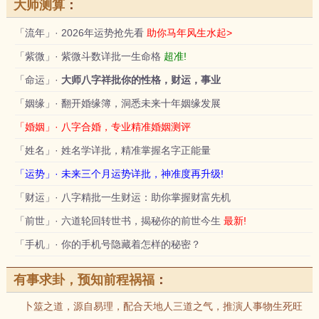
大师测算
：
「流年」· 2026年运势抢先看
助你马年风生水起>
「紫微」· 紫微斗数详批一生命格
超准!
「命运」·
大师八字祥批你的性格，财运，事业
「姻缘」· 翻开婚缘簿，洞悉未来十年姻缘发展
「婚姻」· 八字合婚，专业精准婚姻测评
「姓名」· 姓名学详批，精准掌握名字正能量
「运势」· 未来三个月运势详批，神准度再升级!
「财运」· 八字精批一生财运：助你掌握财富先机
「前世」· 六道轮回转世书，揭秘你的前世今生
最新!
「手机」· 你的手机号隐藏着怎样的秘密？
有事求卦，预知前程祸福
：
卜筮之道，源自易理，配合天地人三道之气，推演人事物生死旺