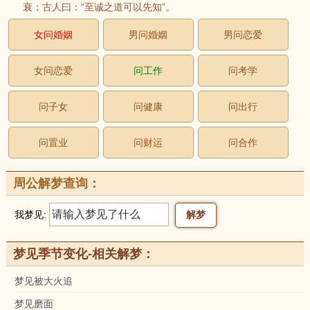
衰；古人曰：“至诚之道可以先知”。
女问婚姻
男问婚姻
男问恋爱
女问恋爱
问工作
问考学
问子女
问健康
问出行
问置业
问财运
问合作
周公解梦查询：
我梦见:
梦见季节变化-相关解梦：
梦见被大火追
梦见磨面