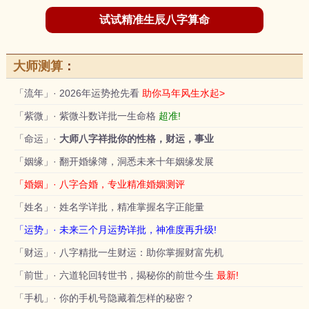
试试精准生辰八字算命
大师测算
：
「流年」· 2026年运势抢先看
助你马年风生水起>
「紫微」· 紫微斗数详批一生命格
超准!
「命运」·
大师八字祥批你的性格，财运，事业
「姻缘」· 翻开婚缘簿，洞悉未来十年姻缘发展
「婚姻」· 八字合婚，专业精准婚姻测评
「姓名」· 姓名学详批，精准掌握名字正能量
「运势」· 未来三个月运势详批，神准度再升级!
「财运」· 八字精批一生财运：助你掌握财富先机
「前世」· 六道轮回转世书，揭秘你的前世今生
最新!
「手机」· 你的手机号隐藏着怎样的秘密？