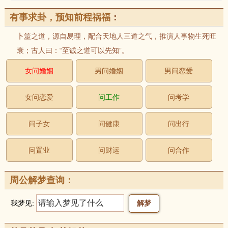
有事求卦，预知前程祸福
：
卜筮之道，源自易理，配合天地人三道之气，推演人事物生死旺
衰；古人曰：“至诚之道可以先知”。
女问婚姻
男问婚姻
男问恋爱
女问恋爱
问工作
问考学
问子女
问健康
问出行
问置业
问财运
问合作
周公解梦查询：
我梦见: