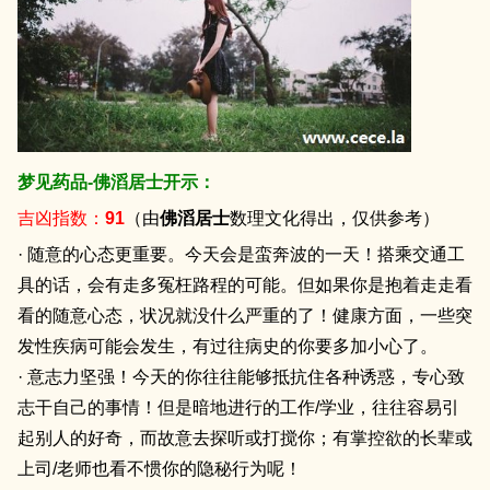
梦见药品-佛滔居士开示：
吉凶指数：
91
（由
佛滔居士
数理文化得出，仅供参考）
· 随意的心态更重要。今天会是蛮奔波的一天！搭乘交通工
具的话，会有走多冤枉路程的可能。但如果你是抱着走走看
看的随意心态，状况就没什么严重的了！健康方面，一些突
发性疾病可能会发生，有过往病史的你要多加小心了。
· 意志力坚强！今天的你往往能够抵抗住各种诱惑，专心致
志干自己的事情！但是暗地进行的工作/学业，往往容易引
起别人的好奇，而故意去探听或打搅你；有掌控欲的长辈或
上司/老师也看不惯你的隐秘行为呢！