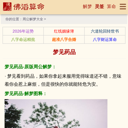
解梦
灵签
算命
你的位置：
周公解梦大全
>
2026年运势
红线姻缘簿
六道轮回转世书
八字命运精批
超准八字合婚
八字财运算命
梦见药品
梦见药品-原版周公解梦：
· 梦见看到药品，如果你拿起来服用觉得味道还不错，意味
着你会惹上麻烦，但是很快的你就能转危为安。
梦见药品-解梦图释：