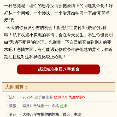
一种感觉呢！理性的思考反而会把爱情上的问题复杂化！好
好从一个问候、一个搀扶、一个吻开始学习一下如何“简单
爱”吧！
· 今天的你有发小财的机会！但是往往要付出秘密的代价
哦！私下收点小实惠的事情，会在今天发生，不过你也要明
白“无功不受禄”的道理。先衡量一下自己能否做到别人的要
求吧！恋情方面，有可能遇到物质条件较优越的异性，你近
期往往也对这种异性比较上心呢！
试试精准生辰八字算命
大师测算
：
「流年」· 2026年运势抢先看
助你马年风生水起>
「紫微」· 紫微斗数详批一生命格
超准!
「命运」·
大师八字祥批你的性格，财运，事业