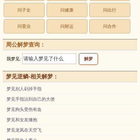
问子女
问健康
问出行
问置业
问财运
问合作
周公解梦查询：
我梦见:
梦见逆鳞-相关解梦：
梦见别人剁掉手指
梦见手指沾到自己的大便
梦见狗头受伤有血
梦见和女友擁抱
梦见龙凤在天空飞