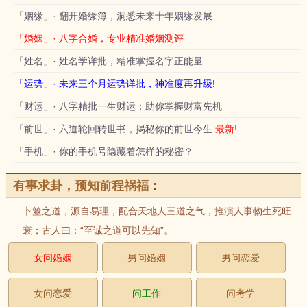
「姻缘」· 翻开婚缘簿，洞悉未来十年姻缘发展
「婚姻」· 八字合婚，专业精准婚姻测评
「姓名」· 姓名学详批，精准掌握名字正能量
「运势」· 未来三个月运势详批，神准度再升级!
「财运」· 八字精批一生财运：助你掌握财富先机
「前世」· 六道轮回转世书，揭秘你的前世今生
最新!
「手机」· 你的手机号隐藏着怎样的秘密？
有事求卦，预知前程祸福
：
卜筮之道，源自易理，配合天地人三道之气，推演人事物生死旺
衰；古人曰：“至诚之道可以先知”。
女问婚姻
男问婚姻
男问恋爱
女问恋爱
问工作
问考学