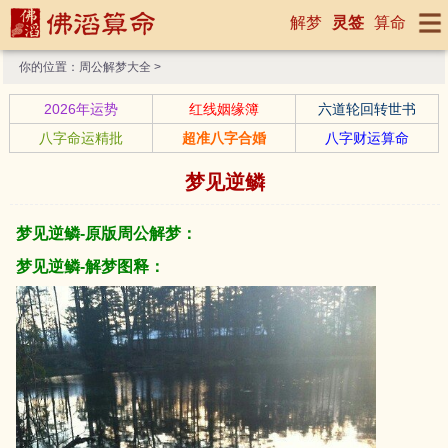
解梦
灵签
算命
你的位置：
周公解梦大全
>
2026年运势
红线姻缘簿
六道轮回转世书
八字命运精批
超准八字合婚
八字财运算命
梦见逆鳞
梦见逆鳞-原版周公解梦：
梦见逆鳞-解梦图释：