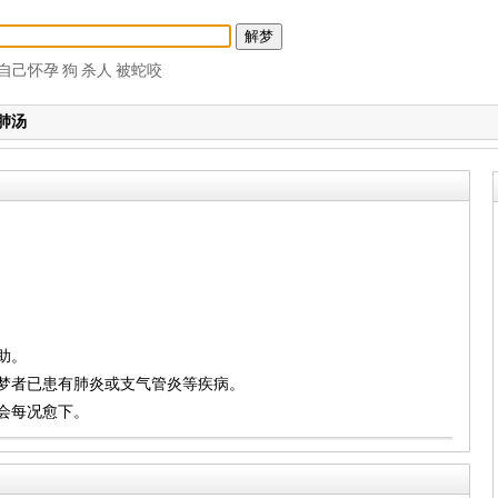
自己怀孕
狗
杀人
被蛇咬
肺汤
助。
着梦者已患有肺炎或支气管炎等疾病。
康会每况愈下。