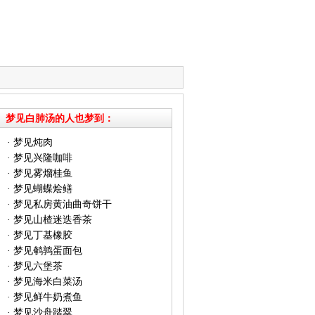
梦见白肺汤的人也梦到：
·
梦见炖肉
·
梦见兴隆咖啡
·
梦见雾熘桂鱼
·
梦见蝴蝶烩鳝
·
梦见私房黄油曲奇饼干
·
梦见山楂迷迭香茶
·
梦见丁基橡胶
·
梦见鹌鹑蛋面包
·
梦见六堡茶
·
梦见海米白菜汤
·
梦见鲜牛奶煮鱼
·
梦见沙舟踏翠