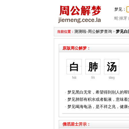
梦见：
蛇
掉牙
测测啦-周公解梦查询
梦见白
当前位置：
>
原版周公解梦：
白
肺
汤
bái
fèi
tānɡ
· 梦见黑白无常，希望得到别人的帮
· 梦见肺部有积水或者黏液，意味
· 梦见喝海龟汤，是不祥之兆，健
佛滔居士开示：