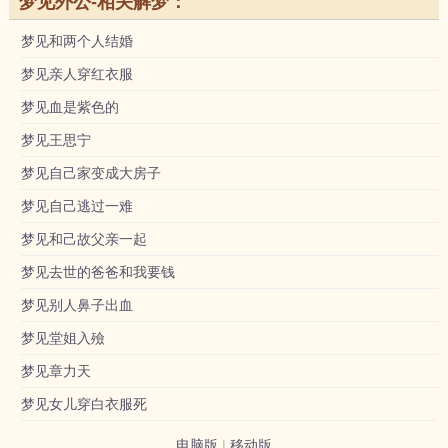
梦见外公-相关解梦：
梦见和两个人结婚
梦见亲人穿红衣服
梦见血是紫色的
梦见王思宁
梦见自己家变成大房子
梦见自己逃过一难
梦见和己故父亲一起
梦见去世的爸爸和我要钱
梦见别人鼻子出血
梦见堂姐入殮
梦见章力天
梦见女儿穿白衣服死
电脑版
|
移动版