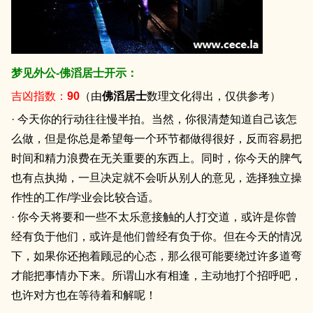
梦见外公-佛滔居士开示：
吉凶指数：
90
（由
佛滔居士
数理文化得出，仅供参考）
· 今天你的行动往往慢半拍。当然，你很清楚知道自己该怎
么做，但是你总是希望每一个环节都做得很好，反而容易把
时间和精力浪费在无关重要的东西上。同时，你今天的脾气
也有点执拗，一旦决定就不会听从别人的意见，选择独立操
作性的工作/学业会比较合适。
· 你今天将要和一些不太乐意接触的人打交道，或许是你曾
经有负于他们，或许是他们曾经有负于你。但在今天的情况
下，如果你还抱着顾忌的心态，那么很可能要绕过许多道弯
才能把事情办下来。所谓山水有相逢，主动地打个招呼吧，
也许对方也在等待着和解呢！