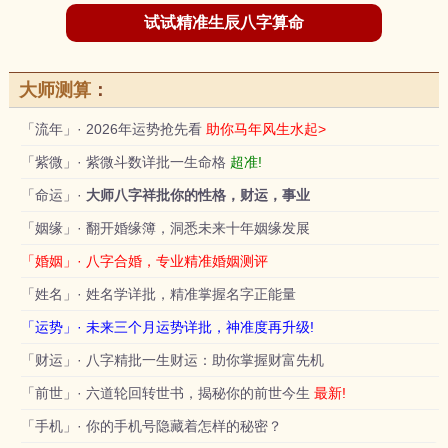
试试精准生辰八字算命
大师测算
：
「流年」· 2026年运势抢先看
助你马年风生水起>
「紫微」· 紫微斗数详批一生命格
超准!
「命运」·
大师八字祥批你的性格，财运，事业
「姻缘」· 翻开婚缘簿，洞悉未来十年姻缘发展
「婚姻」· 八字合婚，专业精准婚姻测评
「姓名」· 姓名学详批，精准掌握名字正能量
「运势」· 未来三个月运势详批，神准度再升级!
「财运」· 八字精批一生财运：助你掌握财富先机
「前世」· 六道轮回转世书，揭秘你的前世今生
最新!
「手机」· 你的手机号隐藏着怎样的秘密？