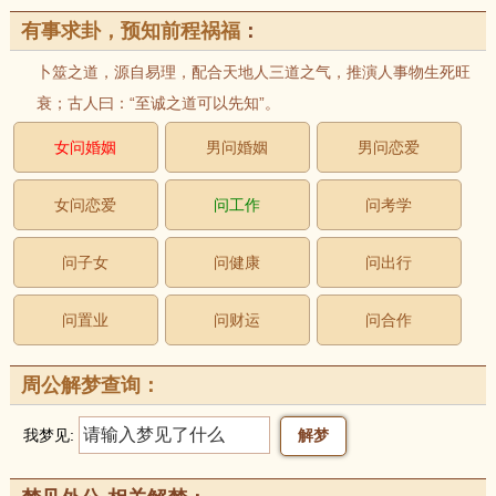
有事求卦，预知前程祸福
：
卜筮之道，源自易理，配合天地人三道之气，推演人事物生死旺
衰；古人曰：“至诚之道可以先知”。
女问婚姻
男问婚姻
男问恋爱
女问恋爱
问工作
问考学
问子女
问健康
问出行
问置业
问财运
问合作
周公解梦查询：
我梦见: