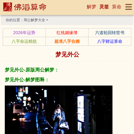
解梦
灵签
算命
你的位置：
周公解梦大全
>
2026年运势
红线姻缘簿
六道轮回转世书
八字命运精批
超准八字合婚
八字财运算命
梦见外公
梦见外公-原版周公解梦：
梦见外公-解梦图释：