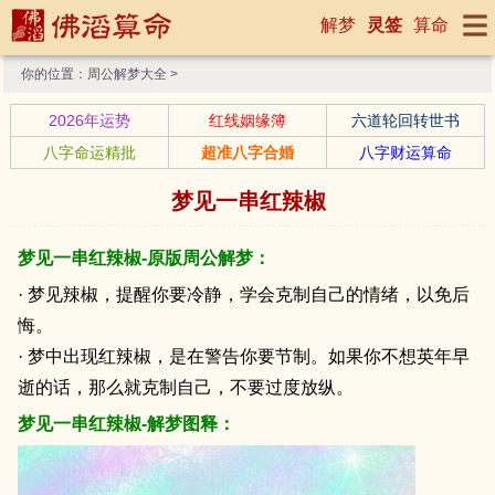
解梦
灵签
算命
你的位置：
周公解梦大全
>
2026年运势
红线姻缘簿
六道轮回转世书
八字命运精批
超准八字合婚
八字财运算命
梦见一串红辣椒
梦见一串红辣椒-原版周公解梦：
· 梦见辣椒，提醒你要冷静，学会克制自己的情绪，以免后
悔。
· 梦中出现红辣椒，是在警告你要节制。如果你不想英年早
逝的话，那么就克制自己，不要过度放纵。
梦见一串红辣椒-解梦图释：