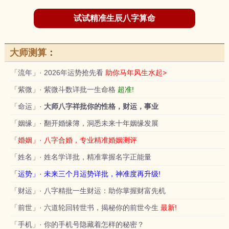
试试精准生辰八字算命
大师测算
：
「流年」· 2026年运势抢先看
助你马年风生水起>
「紫微」· 紫微斗数详批一生命格
超准!
「命运」·
大师八字祥批你的性格，财运，事业
「姻缘」· 翻开婚缘簿，洞悉未来十年姻缘发展
「婚姻」· 八字合婚，专业精准婚姻测评
「姓名」· 姓名学详批，精准掌握名字正能量
「运势」· 未来三个月运势详批，神准度再升级!
「财运」· 八字精批一生财运：助你掌握财富先机
「前世」· 六道轮回转世书，揭秘你的前世今生
最新!
「手机」· 你的手机号隐藏着怎样的秘密？