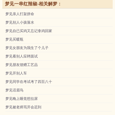
梦见一串红辣椒-相关解梦：
梦见亲人打架拼命
梦见别人小孩落水
梦见自已买鸡又忘记拿鸡回家
梦见买暖瓶
梦见女朋友为我生了个儿子
梦见看别人应聘面试
梦见朋友馈赠工艺品
梦见开别人车
梦见同学在考试考了四百八十
梦见话眉鸟
梦见晚上睡觉想拉尿
梦见被老师骂开会迟到