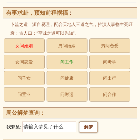
有事求卦，预知前程祸福
：
卜筮之道，源自易理，配合天地人三道之气，推演人事物生死旺
衰；古人曰：“至诚之道可以先知”。
女问婚姻
男问婚姻
男问恋爱
女问恋爱
问工作
问考学
问子女
问健康
问出行
问置业
问财运
问合作
周公解梦查询：
我梦见: