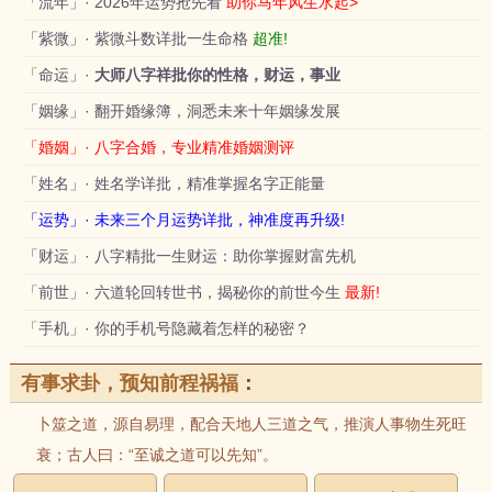
「流年」· 2026年运势抢先看
助你马年风生水起>
「紫微」· 紫微斗数详批一生命格
超准!
「命运」·
大师八字祥批你的性格，财运，事业
「姻缘」· 翻开婚缘簿，洞悉未来十年姻缘发展
「婚姻」· 八字合婚，专业精准婚姻测评
「姓名」· 姓名学详批，精准掌握名字正能量
「运势」· 未来三个月运势详批，神准度再升级!
「财运」· 八字精批一生财运：助你掌握财富先机
「前世」· 六道轮回转世书，揭秘你的前世今生
最新!
「手机」· 你的手机号隐藏着怎样的秘密？
有事求卦，预知前程祸福
：
卜筮之道，源自易理，配合天地人三道之气，推演人事物生死旺
衰；古人曰：“至诚之道可以先知”。