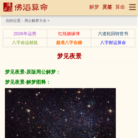
解梦
灵签
算命
你的位置：
周公解梦大全
>
2026年运势
红线姻缘簿
六道轮回转世书
八字命运精批
超准八字合婚
八字财运算命
梦见夜景
梦见夜景-原版周公解梦：
梦见夜景-解梦图释：