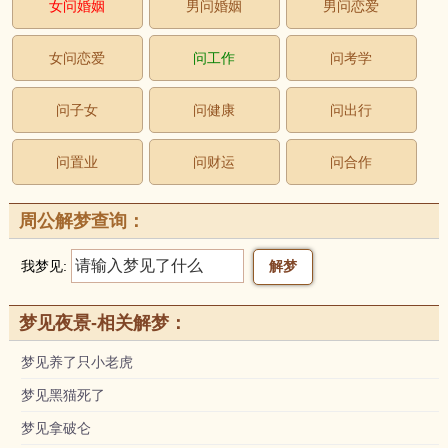
女问婚姻
男问婚姻
男问恋爱
女问恋爱
问工作
问考学
问子女
问健康
问出行
问置业
问财运
问合作
周公解梦查询：
我梦见:
梦见夜景-相关解梦：
梦见养了只小老虎
梦见黑猫死了
梦见拿破仑