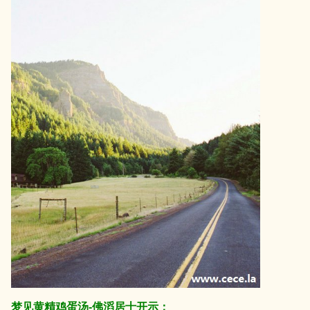
梦见黄精鸡蛋汤-佛滔居士开示：