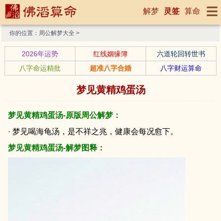
解梦
灵签
算命
你的位置：
周公解梦大全
>
2026年运势
红线姻缘簿
六道轮回转世书
八字命运精批
超准八字合婚
八字财运算命
梦见黄精鸡蛋汤
梦见黄精鸡蛋汤-原版周公解梦：
· 梦见喝海龟汤，是不祥之兆，健康会每况愈下。
梦见黄精鸡蛋汤-解梦图释：