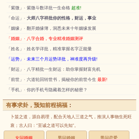
「紫微」· 紫微斗数详批一生命格
超准!
「命运」·
大师八字祥批你的性格，财运，事业
「姻缘」· 翻开婚缘簿，洞悉未来十年姻缘发展
「婚姻」· 八字合婚，专业精准婚姻测评
「姓名」· 姓名学详批，精准掌握名字正能量
「运势」· 未来三个月运势详批，神准度再升级!
「财运」· 八字精批一生财运：助你掌握财富先机
「前世」· 六道轮回转世书，揭秘你的前世今生
最新!
「手机」· 你的手机号隐藏着怎样的秘密？
有事求卦，预知前程祸福
：
卜筮之道，源自易理，配合天地人三道之气，推演人事物生死旺
衰；古人曰：“至诚之道可以先知”。
女问婚姻
男问婚姻
男问恋爱