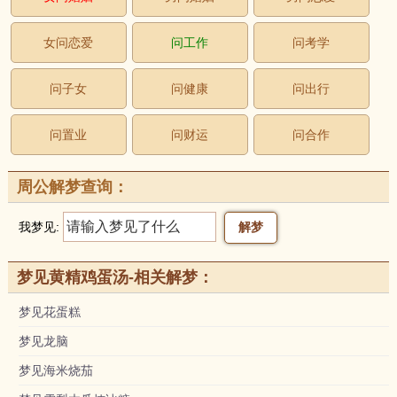
女问恋爱
问工作
问考学
问子女
问健康
问出行
问置业
问财运
问合作
周公解梦查询：
我梦见:
梦见黄精鸡蛋汤-相关解梦：
梦见花蛋糕
梦见龙脑
梦见海米烧茄