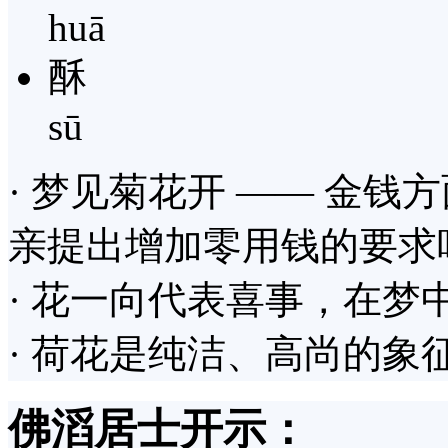
huā
酥
sū
· 梦见菊花开 —— 金
亲提出增加零用钱的要求
· 花一向代表喜事，在梦
· 荷花是纯洁、高尚的象
佛滔居士开示：