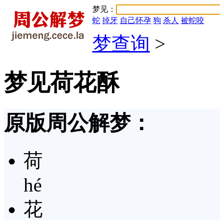
梦见：
蛇
掉牙
自己怀孕
狗
杀人
被蛇咬
梦查询
>
梦见荷花酥
原版周公解梦：
荷
hé
花