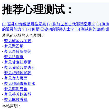
推荐心理测试：
[1] 宫斗中你像是哪位妃嫔
[2] 你前世是古代哪朝皇帝？
[3] 
的通灵能力？
[7] 你是江湖中的哪类人士？
[8] 测试你的傲娇
梦见荷花酥的人也梦到：
·
梦见椒盐八宝鸡
·
梦见聚乙烯
·
梦见果胶酶制剂
·
梦见防腐剂
·
梦见甘麦红枣粥
·
梦见葡萄菠萝杏汁
·
梦见杞精炖鹌鹑
·
梦见宜宾燃面
·
梦见糟油青鱼划水
·
梦见洱海弓鱼
·
梦见芬芳抹茶酥
·
梦见麻辣野鸡
本站声明：