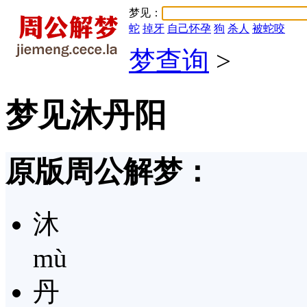
梦见：
蛇
掉牙
自己怀孕
狗
杀人
被蛇咬
梦查询
>
梦见沐丹阳
原版周公解梦：
沐
mù
丹