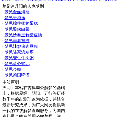
梦见沐丹阳的人也梦到：
·
梦见金丝海蟹
·
梦见美滋乐
·
梦见榴莲椰奶蛋糕
·
梦见酸辣白菜
·
梦见沙参玉竹猪皮汤
·
梦见南湖蟹粉
·
梦见辣炒猪肉豆腐
·
梦见陆家浜糖枣
·
梦见麦仁牛肉粥
·
梦见黄心管儿
·
梦见今朝
·
梦见德国啤酒
本站声明：
声明：本站在古典周公解梦的基础
上，根据易经、阴阳、五行等历经
数千年的占测理论为依据，并结合
最新研究成果，为广大网友提供新
一代的在线解梦查询服务，为国内
资料最全的在线周公解梦网。注：