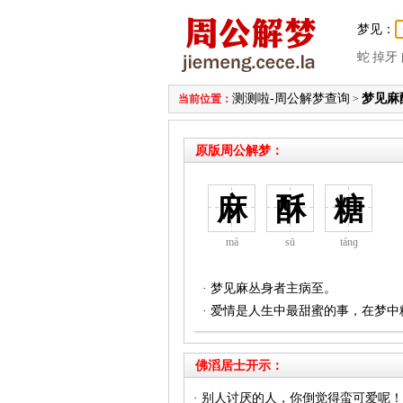
梦见：
蛇
掉牙
测测啦-周公解梦查询
梦见麻
当前位置：
>
原版周公解梦：
麻
酥
糖
má
sū
tánɡ
· 梦见麻丛身者主病至。
· 爱情是人生中最甜蜜的事，在梦
佛滔居士开示：
· 别人讨厌的人，你倒觉得蛮可爱呢