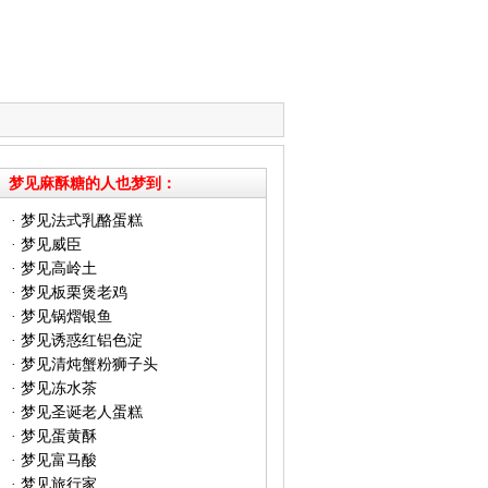
梦见麻酥糖的人也梦到：
·
梦见法式乳酪蛋糕
·
梦见威臣
·
梦见高岭土
·
梦见板栗煲老鸡
·
梦见锅熠银鱼
·
梦见诱惑红铝色淀
·
梦见清炖蟹粉狮子头
·
梦见冻水茶
·
梦见圣诞老人蛋糕
·
梦见蛋黄酥
·
梦见富马酸
·
梦见旅行家