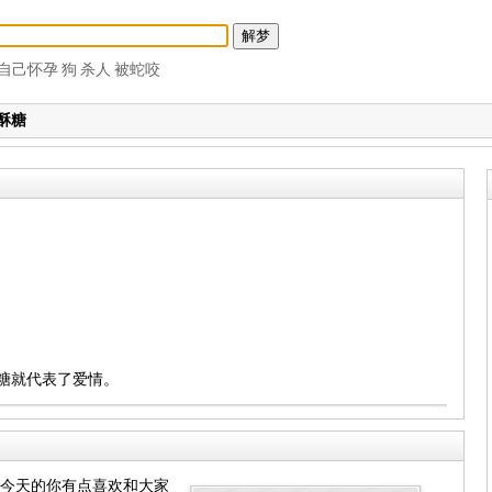
自己怀孕
狗
杀人
被蛇咬
酥糖
中糖就代表了爱情。
！今天的你有点喜欢和大家