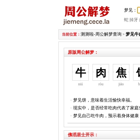
梦见：
蛇
掉牙
测测啦-周公解梦查询
梦见牛
当前位置：
>
原版周公解梦：
牛
肉
焦
niú
ròu
jiāo
b
· 梦见饼，意味着生活愉快幸福。
· 现实中，是否经常吃肉代表了家
· 梦见自己吃牛肉，预示着身体健
佛滔居士开示：