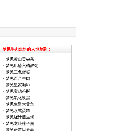
梦见牛肉焦饼的人也梦到：
·
梦见黄山贡尖茶
·
梦见肌醇六磷酸钠
·
梦见三色蛋糕
·
梦见百合牛肉
·
梦见皇家咖啡
·
梦见宝鸡茶酥
·
梦见氧化铁黑
·
梦见生熏大黄鱼
·
梦见欧式蛋糕
·
梦见烧汁煎生蚝
·
梦见龙眼莲子羹
·
梦见蛋黄里脊卷