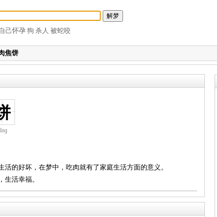
自己怀孕
狗
杀人
被蛇咬
肉焦饼
饼
ǐnɡ
庭生活的好坏，在梦中，吃肉就有了家庭生活方面的意义。
康，生活幸福。