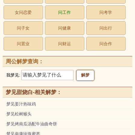
女问恋爱
问工作
问考学
问子女
问健康
问出行
问置业
问财运
问合作
周公解梦查询：
我梦见:
梦见甜烧白-相关解梦：
梦见姜汁热味鸡
梦见松树猴头
梦见烤南瓜汤配牛油曲奇饼
梦见南康珍珠蜜枣