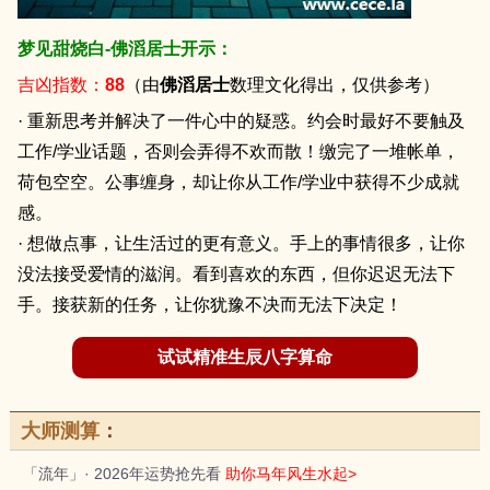
梦见甜烧白-佛滔居士开示：
吉凶指数：
88
（由
佛滔居士
数理文化得出，仅供参考）
· 重新思考并解决了一件心中的疑惑。约会时最好不要触及
工作/学业话题，否则会弄得不欢而散！缴完了一堆帐单，
荷包空空。公事缠身，却让你从工作/学业中获得不少成就
感。
· 想做点事，让生活过的更有意义。手上的事情很多，让你
没法接受爱情的滋润。看到喜欢的东西，但你迟迟无法下
手。接获新的任务，让你犹豫不决而无法下决定！
试试精准生辰八字算命
大师测算
：
「流年」· 2026年运势抢先看
助你马年风生水起>