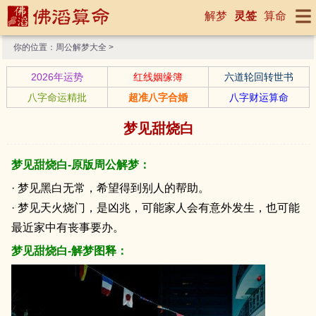
解梦
灵签
算命
你的位置：
周公解梦大全
>
2026年运势
红线姻缘簿
六道轮回转世书
八字命运精批
超准八字合婚
八字财运算命
梦见甜烧白
梦见甜烧白-原版周公解梦：
· 梦见黑白无常，希望得到别人的帮助。
· 梦见天火烧门，是凶兆，可能家人会有意外发生，也可能
最近家中有丧事要办。
梦见甜烧白-解梦图释：