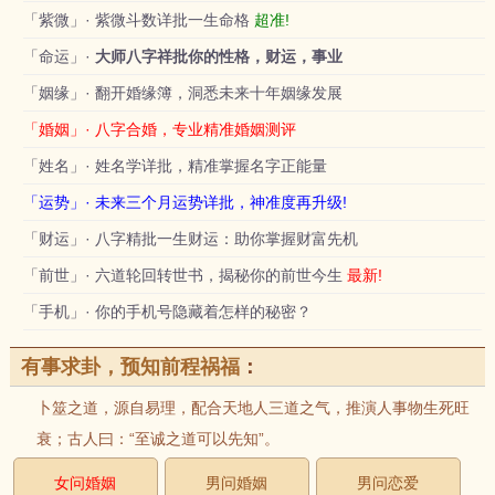
「紫微」· 紫微斗数详批一生命格
超准!
「命运」·
大师八字祥批你的性格，财运，事业
「姻缘」· 翻开婚缘簿，洞悉未来十年姻缘发展
「婚姻」· 八字合婚，专业精准婚姻测评
「姓名」· 姓名学详批，精准掌握名字正能量
「运势」· 未来三个月运势详批，神准度再升级!
「财运」· 八字精批一生财运：助你掌握财富先机
「前世」· 六道轮回转世书，揭秘你的前世今生
最新!
「手机」· 你的手机号隐藏着怎样的秘密？
有事求卦，预知前程祸福
：
卜筮之道，源自易理，配合天地人三道之气，推演人事物生死旺
衰；古人曰：“至诚之道可以先知”。
女问婚姻
男问婚姻
男问恋爱