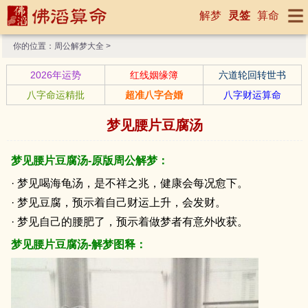
解梦
灵签
算命
你的位置：
周公解梦大全
>
2026年运势
红线姻缘簿
六道轮回转世书
八字命运精批
超准八字合婚
八字财运算命
梦见腰片豆腐汤
梦见腰片豆腐汤-原版周公解梦：
· 梦见喝海龟汤，是不祥之兆，健康会每况愈下。
· 梦见豆腐，预示着自己财运上升，会发财。
· 梦见自己的腰肥了，预示着做梦者有意外收获。
梦见腰片豆腐汤-解梦图释：