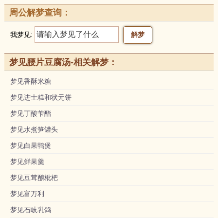
周公解梦查询：
我梦见:
梦见腰片豆腐汤-相关解梦：
梦见香酥米糖
梦见进士糕和状元饼
梦见丁酸苄酯
梦见水煮笋罐头
梦见白果鸭煲
梦见鲜果羹
梦见豆茸酿枇杷
梦见富万利
梦见石岐乳鸽