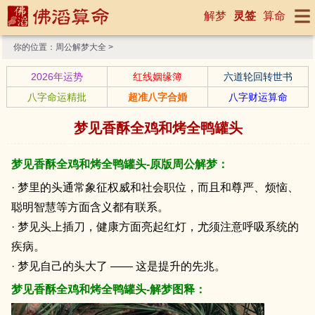
解梦
灵签
算命
你的位置：
周公解梦大全
>
2026年运势
红线姻缘簿
六道轮回转世书
八字命运精批
超准八字合婚
八字财运算命
梦见香酥全鸡和烤全鸭罐头
梦见香酥全鸡和烤全鸭罐头-原版周公解梦：
· 梦里的头通常象征权威和社会职位，而且和尊严、烦恼、
聪明智慧等方面含义都有联系。
· 梦见头上插刀，健康方面亮起红灯，尤须注意呼吸系统的
疾病。
· 梦见自己的头大了 —— 这是提升的先兆。
梦见香酥全鸡和烤全鸭罐头-解梦图释：