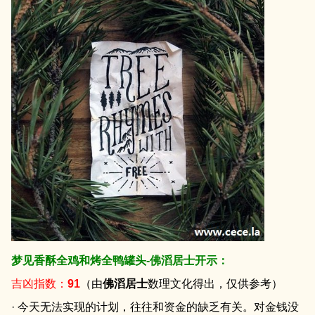
梦见香酥全鸡和烤全鸭罐头-佛滔居士开示：
吉凶指数：
91
（由
佛滔居士
数理文化得出，仅供参考）
· 今天无法实现的计划，往往和资金的缺乏有关。对金钱没