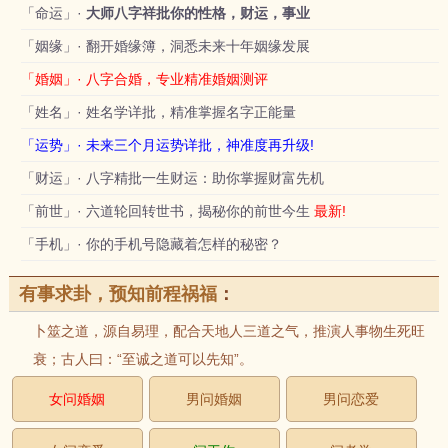
「命运」·
大师八字祥批你的性格，财运，事业
「姻缘」· 翻开婚缘簿，洞悉未来十年姻缘发展
「婚姻」· 八字合婚，专业精准婚姻测评
「姓名」· 姓名学详批，精准掌握名字正能量
「运势」· 未来三个月运势详批，神准度再升级!
「财运」· 八字精批一生财运：助你掌握财富先机
「前世」· 六道轮回转世书，揭秘你的前世今生
最新!
「手机」· 你的手机号隐藏着怎样的秘密？
有事求卦，预知前程祸福
：
卜筮之道，源自易理，配合天地人三道之气，推演人事物生死旺
衰；古人曰：“至诚之道可以先知”。
女问婚姻
男问婚姻
男问恋爱