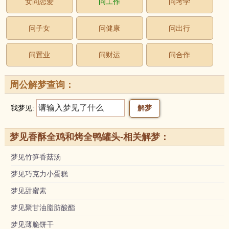
女问恋爱
问工作
问考学
问子女
问健康
问出行
问置业
问财运
问合作
周公解梦查询：
我梦见:
梦见香酥全鸡和烤全鸭罐头-相关解梦：
梦见竹笋香菇汤
梦见巧克力小蛋糕
梦见甜蜜素
梦见聚甘油脂肪酸酯
梦见薄脆饼干