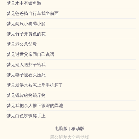
梦见水中有鳜鱼游
梦见爸爸骑自行车我坐前面
梦见两只小狗舔小腿
梦见竹子开黄色的花
梦见老公杀父母
梦见过世父亲同自己说话
梦见别人送茄子给我
梦见妻子被石头压死
梦见发洪水被淹上岸手机坏了
梦见锟皆硷拷锟斤拷
梦见我把亲人推下很深的粪池
梦见白色蜘蛛爬手上
电脑版
|
移动版
周公解梦大全移动版