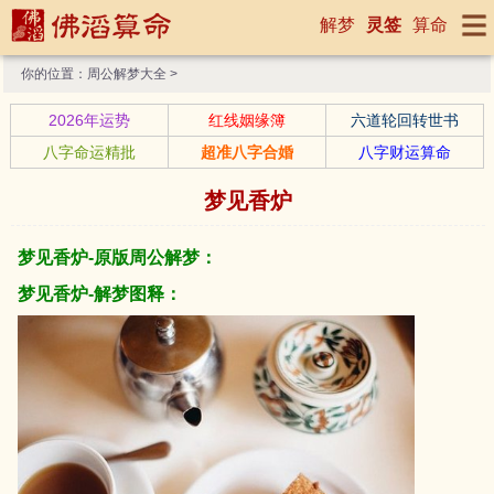
解梦
灵签
算命
你的位置：
周公解梦大全
>
2026年运势
红线姻缘簿
六道轮回转世书
八字命运精批
超准八字合婚
八字财运算命
梦见香炉
梦见香炉-原版周公解梦：
梦见香炉-解梦图释：