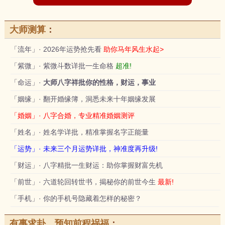
大师测算
：
「流年」· 2026年运势抢先看
助你马年风生水起>
「紫微」· 紫微斗数详批一生命格
超准!
「命运」·
大师八字祥批你的性格，财运，事业
「姻缘」· 翻开婚缘簿，洞悉未来十年姻缘发展
「婚姻」· 八字合婚，专业精准婚姻测评
「姓名」· 姓名学详批，精准掌握名字正能量
「运势」· 未来三个月运势详批，神准度再升级!
「财运」· 八字精批一生财运：助你掌握财富先机
「前世」· 六道轮回转世书，揭秘你的前世今生
最新!
「手机」· 你的手机号隐藏着怎样的秘密？
有事求卦，预知前程祸福
：