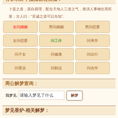
卜筮之道，源自易理，配合天地人三道之气，推演人事物生死旺
衰；古人曰：“至诚之道可以先知”。
女问婚姻
男问婚姻
男问恋爱
女问恋爱
问工作
问考学
问子女
问健康
问出行
问置业
问财运
问合作
周公解梦查询：
我梦见:
梦见香炉-相关解梦：